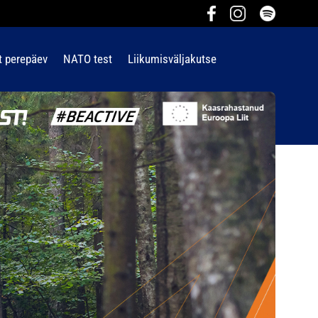
t perepäev
NATO test
Liikumisväljakutse