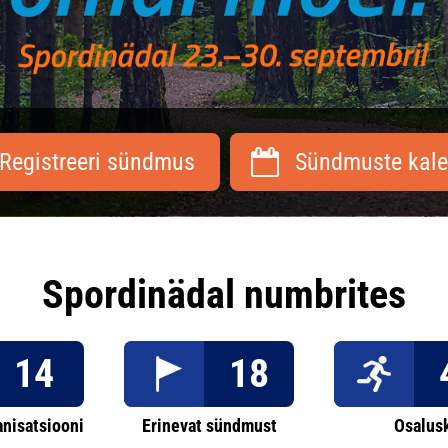
Registreeri sündmus
Sündmuste kale
Spordinädal numbrites
14
18
anisatsiooni
Erinevat sündmust
Osalus