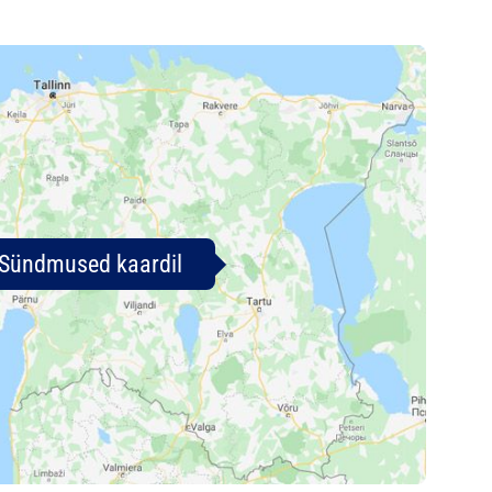
Sündmused kaardil