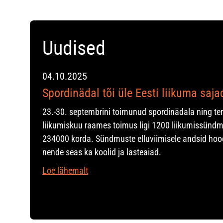
Uudised
04.10.2025
Spordinädal tõi üle Eesti liikuma saj
23.-30. septembrini toimunud spordinädala ning te
liikumiskuu raames toimus ligi 1200 liikumissündm
234000 korda. Sündmuste elluviimisele andsid hoo
nende seas ka koolid ja lasteaiad.
Loe lähemalt