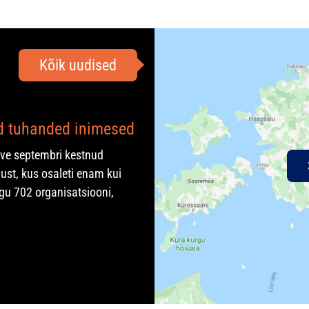
Kõik uudised
ad tuhanded inimesed
rve septembri kestnud
ust, kus osaleti enam kui
gu 702 organisatsiooni,