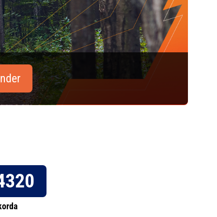
nder
4320
korda