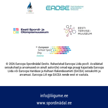
© 2026 Euroopa Spordinädal Eestis. Rahastatud Euroopa Liidu poolt. Avaldatud
seisukohad ja arvamused on ainult autori(te) omad ega pruugi kajastada Euroopa
Liidu või Euroopa Hariduse ja Kultuuri Rakendusameti (EACEA) seisukohti ja
arvamusi. Euroopa Liit ega EACEA nende eest ei vastuta.
info@liigume.ee
www.spordinädal.ee