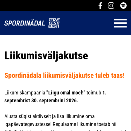
Liikumisväljakutse
Spordinädala liikumisväljakutse tuleb taas!
Liikumiskampaania
"Liigu omal moel!"
toimub
1.
septembrist 30. septembrini 202
6.
Alusta sügist aktiivselt ja lisa liikumine oma
igapäevategevustesse! Regulaarne liikumine toetab nii