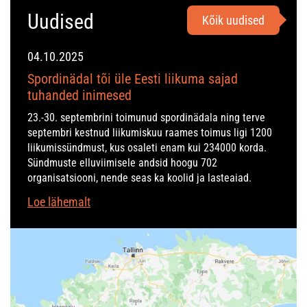
Uudised
Kõik uudised
04.10.2025
Spordinädal tõi üle Eesti liikuma sajad
tuhanded inimesed
23.-30. septembrini toimunud spordinädala ning terve
septembri kestnud liikumiskuu raames toimus ligi 1200
liikumissündmust, kus osaleti enam kui 234000 korda.
Sündmuste elluviimisele andsid hoogu 702
organisatsiooni, nende seas ka koolid ja lasteaiad.
Loe lähemalt