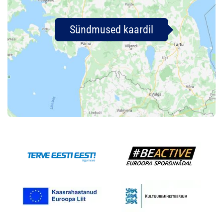
Sündmused kaardil