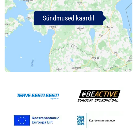
Sündmused kaardil