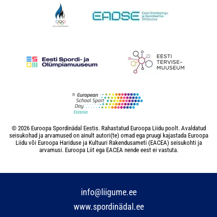
© 2026 Euroopa Spordinädal Eestis. Rahastatud Euroopa Liidu poolt. Avaldatud
seisukohad ja arvamused on ainult autori(te) omad ega pruugi kajastada Euroopa
Liidu või Euroopa Hariduse ja Kultuuri Rakendusameti (EACEA) seisukohti ja
arvamusi. Euroopa Liit ega EACEA nende eest ei vastuta.
info@liigume.ee
www.spordinädal.ee