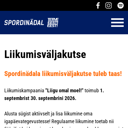
Liikumisväljakutse
Spordinädala liikumisväljakutse tuleb taas!
Liikumiskampaania
"Liigu omal moel!"
toimub
1.
septembrist 30. septembrini 202
6.
Alusta sügist aktiivselt ja lisa liikumine oma
igapäevategevustesse! Regulaarne liikumine toetab nii