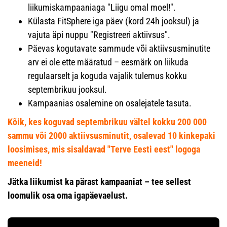
liikumiskampaaniaga "Liigu omal moel!".
Külasta FitSphere iga päev (kord 24h jooksul) ja
vajuta äpi nuppu "Registreeri aktiivsus".
Päevas kogutavate sammude või aktiivsusminutite
arv ei ole ette määratud – eesmärk on liikuda
regulaarselt ja koguda vajalik tulemus kokku
septembrikuu jooksul.
Kampaanias osalemine on osalejatele tasuta.
Kõik, kes koguvad septembrikuu vältel kokku 200 000
sammu või 2000 aktiivsusminutit, osalevad 10 kinkepaki
loosimises, mis sisaldavad "Terve Eesti eest" logoga
meeneid!
Jätka liikumist ka pärast kampaaniat – tee sellest
loomulik osa oma igapäevaelust.