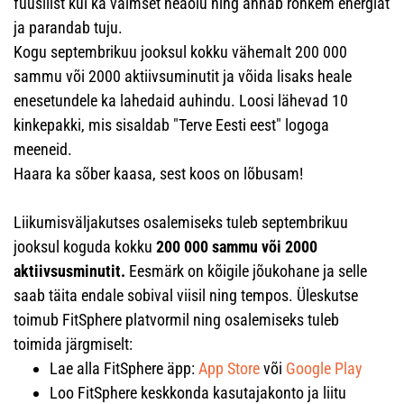
füüsilist kui ka vaimset heaolu ning annab rohkem energiat
ja parandab tuju.
Kogu septembrikuu jooksul kokku vähemalt 200 000
sammu või 2000 aktiivsuminutit ja võida lisaks heale
enesetundele ka lahedaid auhindu. Loosi lähevad 10
kinkepakki, mis sisaldab "Terve Eesti eest" logoga
meeneid.
Haara ka sõber kaasa, sest koos on lõbusam!
Liikumisväljakutses osalemiseks tuleb septembrikuu
jooksul koguda kokku
200 000 sammu või 2000
aktiivsusminutit.
Eesmärk on kõigile jõukohane ja selle
saab täita endale sobival viisil ning tempos.
Üleskutse
toimub FitSphere platvormil ning osalemiseks tuleb
toimida järgmiselt:
Lae alla FitSphere äpp:
App Store
või
Google Play
Loo FitSphere keskkonda kasutajakonto ja liitu