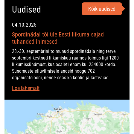
Uudised
Kõik uudised
04.10.2025
Spordinädal tõi üle Eesti liikuma sajad
tuhanded inimesed
23.-30. septembrini toimunud spordinädala ning terve
septembri kestnud liikumiskuu raames toimus ligi 1200
liikumissündmust, kus osaleti enam kui 234000 korda.
Sündmuste elluviimisele andsid hoogu 702
organisatsiooni, nende seas ka koolid ja lasteaiad.
Loe lähemalt