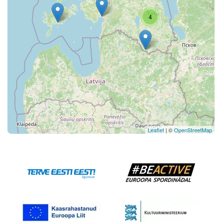
4
Leaflet
| ©
OpenStreetMap