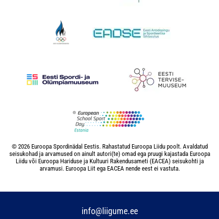
© 2026 Euroopa Spordinädal Eestis. Rahastatud Euroopa Liidu poolt. Avaldatud
seisukohad ja arvamused on ainult autori(te) omad ega pruugi kajastada Euroopa
Liidu või Euroopa Hariduse ja Kultuuri Rakendusameti (EACEA) seisukohti ja
arvamusi. Euroopa Liit ega EACEA nende eest ei vastuta.
info@liigume.ee