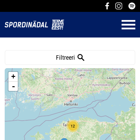
Filtreeri
+
-
12