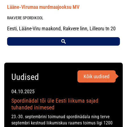
Lääne-Virumaa murdmaajooksu MV
RAKVERE SPORDIKOOL
Eesti, Lääne-Viru maakond, Rakvere linn, Lilleoru tn 20
Uudised
Kõik uudised
04.10.2025
Spordinädal tõi üle Eesti liikuma sajad
tuhanded inimesed
23.-30. septembrini toimunud spordinädala ning terve
septembri kestnud liikumiskuu raames toimus ligi 1200