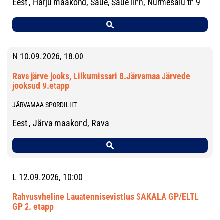
Eesti, Harju maakond, Saue, Saue linn, Nurmesalu tn 9
N 10.09.2026, 18:00
Rava järve jooks, Liikumissari 8.Järvamaa Järvede
jooksud 9.etapp
JÄRVAMAA SPORDILIIT
Eesti, Järva maakond, Rava
L 12.09.2026, 10:00
Rahvusvheline Lauatennisevistlus SAKALA GP/ELTL
GP 2. etapp