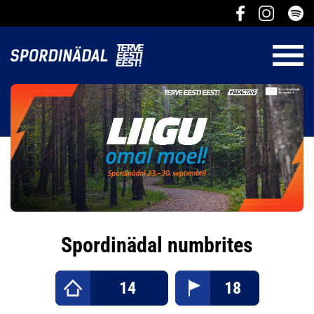
Spordinädal numbrites
14
18