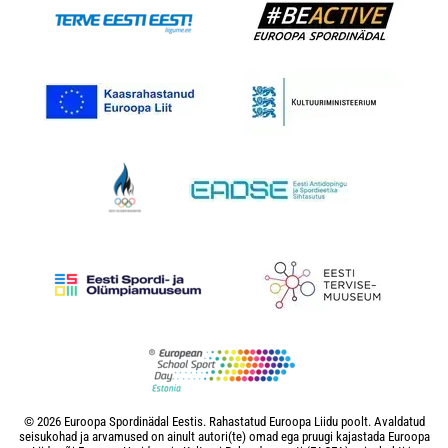
© 2026 Euroopa Spordinädal Eestis. Rahastatud Euroopa Liidu poolt. Avaldatud
seisukohad ja arvamused on ainult autori(te) omad ega pruugi kajastada Euroopa