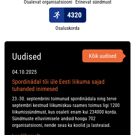
Osalevat organisatsiooni
Erinevat sündmust
4320
Osaluskorda
Uudised
Kõik uudised
04.10.2025
Spordinädal tõi üle Eesti liikuma sajad
tuhanded inimesed
23.-30. septembrini toimunud spordinädala ning terve
septembri kestnud liikumiskuu raames toimus ligi 1200
liikumissündmust, kus osaleti enam kui 234000 korda.
Sündmuste elluviimisele andsid hoogu 702
organisatsiooni, nende seas ka koolid ja lasteaiad.