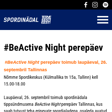
#BeActive Night perepäev
#BeActive Night
perepäev toimub laupäeval, 26.
septembril Tallinnas
Nõmme Spordikeskus (Külmallika tn 15a, Tallinn) kell
15.00-18.00
Laupäeval, 26. septembril toimub spordinädala
tippsündmusena
BeActive Night
perepäev Tallinnas, kus
saab tutvust teha erinevate spordialadega, osaleda avatud