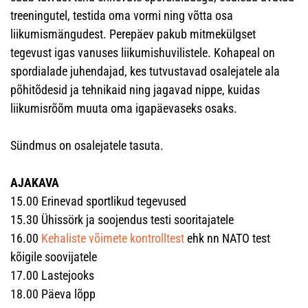
treeningutel, testida oma vormi ning võtta osa
liikumismängudest. Perepäev pakub mitmekülgset
tegevust igas vanuses liikumishuvilistele. Kohapeal on
spordialade juhendajad, kes tutvustavad osalejatele ala
põhitõdesid ja tehnikaid ning jagavad nippe, kuidas
liikumisrõõm muuta oma igapäevaseks osaks.
Sündmus on osalejatele tasuta.
AJAKAVA
15.00 Erinevad sportlikud tegevused
15.30 Ühissörk ja soojendus testi sooritajatele
16.00
Kehaliste võimete kontrolltest
ehk nn NATO test
kõigile soovijatele
17.00 Lastejooks
18.00 Päeva lõpp