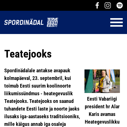
Teatejooks
Spordinädalale antakse avapauk
kolmapäeval, 23. septembril, kui
toimub Eesti suurim koolinoorte
liikumissündmus - heategevuslik
Eesti Vabariigi
Teatejooks. Teatejooks on saanud
president hr Alar
tuhandete Eesti laste ja noorte jaoks
Karis avamas
ilusaks iga-aastaseks traditsiooniks,
Heategevuslikku
mille käigus annab iga osaleja