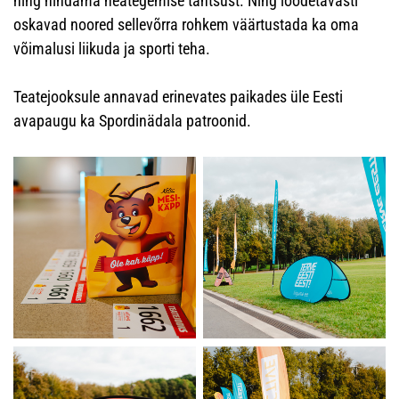
ning hindama heategemise tähtsust. Ning loodetavasti
oskavad noored sellevõrra rohkem väärtustada ka oma
võimalusi liikuda ja sporti teha.
Teatejooksule annavad erinevates paikades üle Eesti
avapaugu ka Spordinädala patroonid.