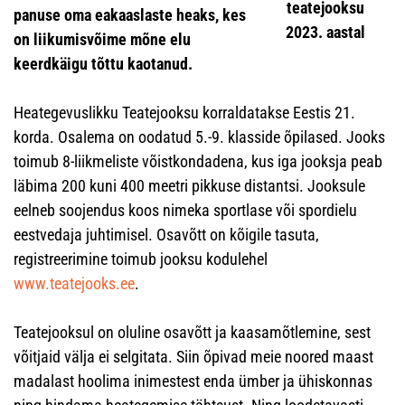
teatejooksu
panuse oma eakaaslaste heaks, kes
2023. aastal
on liikumisvõime mõne elu
keerdkäigu tõttu kaotanud.
Heategevuslikku Teatejooksu korraldatakse Eestis 21.
korda. Osalema on oodatud 5.-9. klasside õpilased.
Jooks
toimub 8-liikmeliste võistkondadena, kus iga jooksja peab
läbima 200 kuni 400 meetri pikkuse distantsi. Jooksule
eelneb soojendus koos nimeka sportlase või spordielu
eestvedaja juhtimisel. Osavõtt on kõigile tasuta,
registreerimine toimub jooksu kodulehel
www.teatejooks.ee
.
Teatejooksul on oluline osavõtt ja kaasamõtlemine, sest
võitjaid välja ei selgitata. Siin õpivad meie noored maast
madalast hoolima inimestest enda ümber ja ühiskonnas