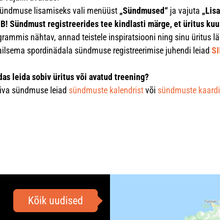
Sündmuse lisamiseks vali menüüst
„Sündmused“
ja vajuta
„Lisa
NB! Sündmust registreerides tee kindlasti märge, et üritus ku
rammis nähtav, annad teistele inspiratsiooni ning sinu üritus lä
ailsema spordinädala sündmuse registreerimise juhendi leiad
SI
das leida sobiv üritus või avatud treening?
iva sündmuse leiad
s
ündmuste kalendrist
või
s
ündmuste kaardi
Kõik uudised