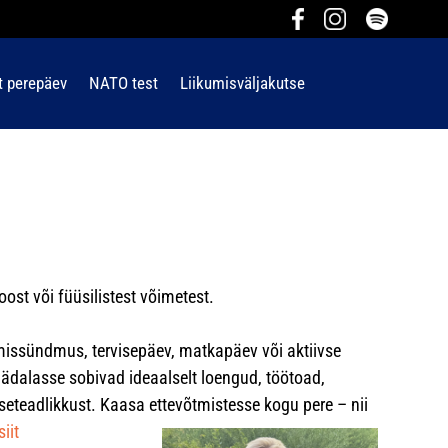
t perepäev
NATO test
Liikumisväljakutse
st või füüsilistest võimetest.
umissündmus, tervisepäev, matkapäev või aktiivse
ädalasse sobivad ideaalselt loengud, töötoad,
iseteadlikkust. Kaasa ettevõtmistesse kogu pere – nii
siit