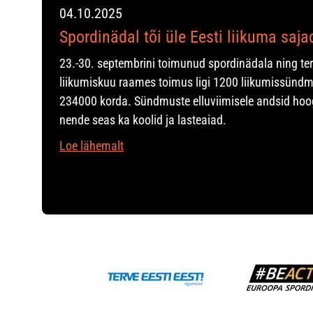
04.10.2025
Spordinädal tõi üle Eesti liikuma saj
23.-30. septembrini toimunud spordinädala ning te
liikumiskuu raames toimus ligi 1200 liikumissündm
234000 korda. Sündmuste elluviimisele andsid hoo
nende seas ka koolid ja lasteaiad.
Loe lähemalt