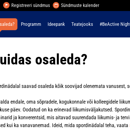
Registreeri sündmus
Sündmuste kalender
saleda?
Programm
Ideepank
Teatejooks
#BeActive Nigh
uidas osaleda?
rdinädalal saavad osaleda kõik soovijad olenemata vanusest, soo
ralda endale, oma sõpradele, kogukonnale või kolleegidele liik
kuse päev. Oodatud on ka erinevad liikumisväljakutsed. Spordin
inarid ja konverentsid, mis aitavad suurendada liikumis- ja terv
sed kui ka vanavanemad. Ideid, mida spordinädalal teha, vaata