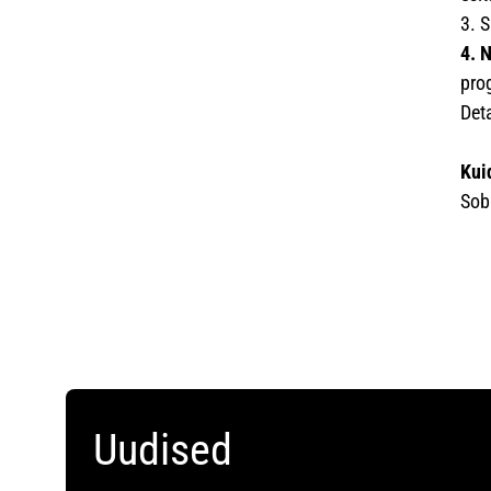
3. 
4. 
prog
Det
Kui
Sob
Uudised