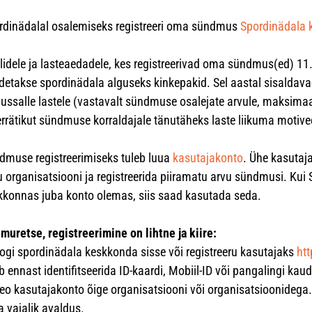
rdinädalal osalemiseks registreeri oma sündmus
Spordinädala 
lidele ja lasteaedadele, kes registreerivad oma sündmus(ed) 11
detakse spordinädala alguseks kinkepakid. Sel aastal sisaldav
lussalle lastele (vastavalt sündmuse osalejate arvule, maksimaa
berrätikut sündmuse korraldajale tänutäheks laste liikuma motive
dmuse registreerimiseks tuleb luua
kasutajakonto
. Ühe kasutaj
u organisatsiooni ja registreerida piiramatu arvu sündmusi. Kui 
kkonnas juba konto olemas, siis saad kasutada seda.
 muretse, registreerimine on lihtne ja kiire:
Logi spordinädala keskkonda sisse või registreeru kasutajaks
htt
b ennast identifitseerida ID-kaardi, Mobiil-ID või pangalingi kau
Seo kasutajakonto õige organisatsiooni või organisatsioonidega.
a vajalik avaldus.