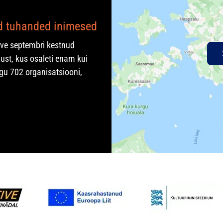
ad tuhanded inimesed
rve septembri kestnud
ust, kus osaleti enam kui
gu 702 organisatsiooni,