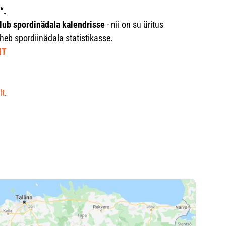
“.
ulub spordinädala kalendrisse
- nii on su üritus
heb spordiinädala statistikasse.
IT
l
t
.