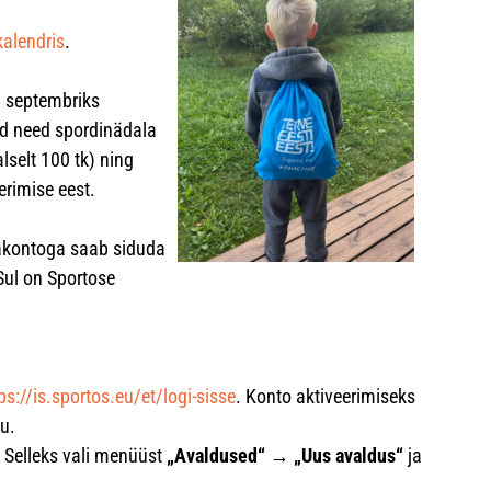
kalendris
.
. septembriks
ad need spordinädala
lselt 100 tk) ning
erimise eest.
akontoga saab siduda
Sul on Sportose
ps://is.sportos.eu/et/logi-sisse
. Konto aktiveerimiseks
du.
 Selleks vali menüüst
„Avaldused“ → „Uus avaldus“
ja