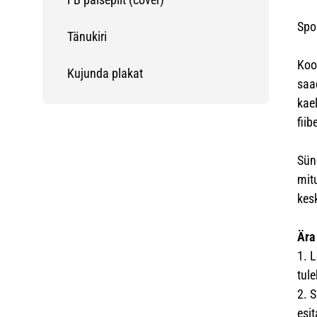
Spo
Tänukiri
Koo
Kujunda plakat
saa
kae
fii
Sün
mit
kes
Ära
1. 
tule
2. 
esit