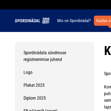
Mis on Spordinädal?
Kuidas o
K
Spordinädala sündmuse
registreerimise juhend
Logo
Spo
Plakat 2025
Kor
puh
Diplom 2025
sem
lap
FB päisepilt (cover)