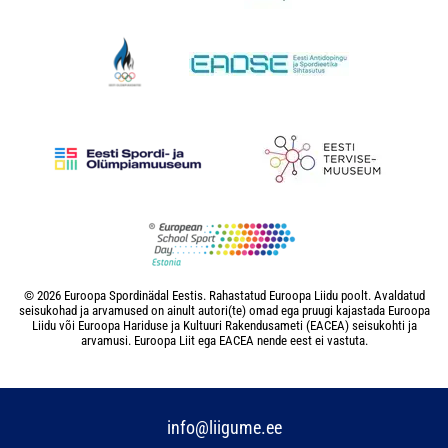
© 2026 Euroopa Spordinädal Eestis. Rahastatud Euroopa Liidu poolt. Avaldatud
seisukohad ja arvamused on ainult autori(te) omad ega pruugi kajastada Euroopa
Liidu või Euroopa Hariduse ja Kultuuri Rakendusameti (EACEA) seisukohti ja
arvamusi. Euroopa Liit ega EACEA nende eest ei vastuta.
info@liigume.ee