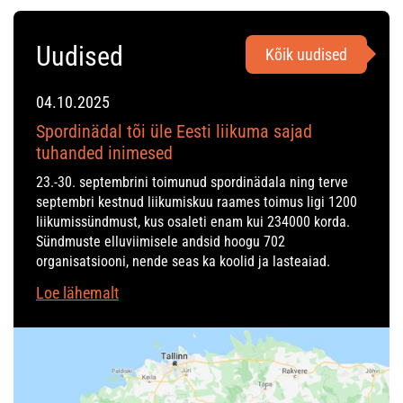
Uudised
Kõik uudised
04.10.2025
Spordinädal tõi üle Eesti liikuma sajad
tuhanded inimesed
23.-30. septembrini toimunud spordinädala ning terve
septembri kestnud liikumiskuu raames toimus ligi 1200
liikumissündmust, kus osaleti enam kui 234000 korda.
Sündmuste elluviimisele andsid hoogu 702
organisatsiooni, nende seas ka koolid ja lasteaiad.
Loe lähemalt