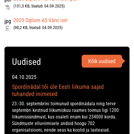
(131,5 KB, lisatud: 04.09.2025)
2025 Diplom A5 Värvi ise!
jpg
(98,2 KB, lisatud: 04.09.2025)
Uudised
Kõik uudised
04.10.2025
Spordinädal tõi üle Eesti liikuma sajad
tuhanded inimesed
23.-30. septembrini toimunud spordinädala ning terve
septembri kestnud liikumiskuu raames toimus ligi 1200
liikumissündmust, kus osaleti enam kui 234000 korda.
Sündmuste elluviimisele andsid hoogu 702
organisatsiooni, nende seas ka koolid ja lasteaiad.