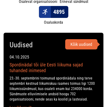
Osalevat organisatsiooni
Erinevat sündmust
4895
Osaluskorda
Uudised
Kõik uudised
04.10.2025
Spordinädal tõi üle Eesti liikuma sajad
tuhanded inimesed
23.-30. septembrini toimunud spordinädala ning terve
septembri kestnud liikumiskuu raames toimus ligi 1200
liikumissündmust, kus osaleti enam kui 234000 korda.
Sündmuste elluviimisele andsid hoogu 702
organisatsiooni, nende seas ka koolid ja lasteaiad.