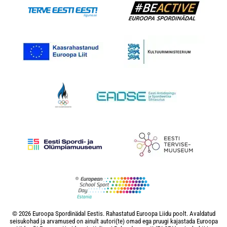
© 2026 Euroopa Spordinädal Eestis. Rahastatud Euroopa Liidu poolt. Avaldatud
seisukohad ja arvamused on ainult autori(te) omad ega pruugi kajastada Euroopa