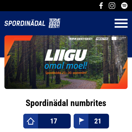
Spordinädal numbrites
17
21