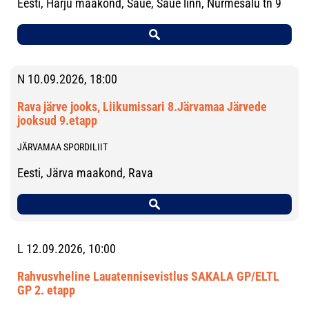
Eesti, Harju maakond, Saue, Saue linn, Nurmesalu tn 9
N 10.09.2026, 18:00
Rava järve jooks, Liikumissari 8.Järvamaa Järvede
jooksud 9.etapp
JÄRVAMAA SPORDILIIT
Eesti, Järva maakond, Rava
L 12.09.2026, 10:00
Rahvusvheline Lauatennisevistlus SAKALA GP/ELTL
GP 2. etapp