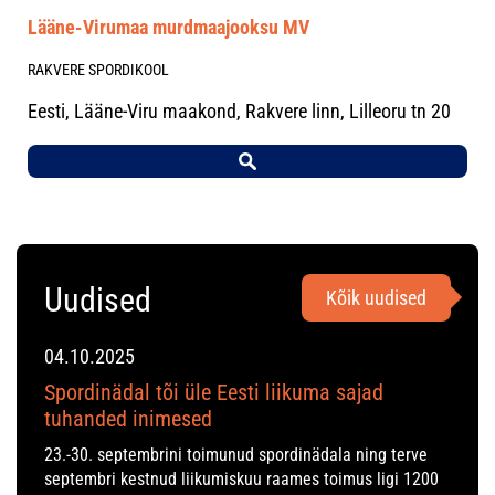
Lääne-Virumaa murdmaajooksu MV
RAKVERE SPORDIKOOL
Eesti, Lääne-Viru maakond, Rakvere linn, Lilleoru tn 20
Uudised
Kõik uudised
04.10.2025
Spordinädal tõi üle Eesti liikuma sajad
tuhanded inimesed
23.-30. septembrini toimunud spordinädala ning terve
septembri kestnud liikumiskuu raames toimus ligi 1200