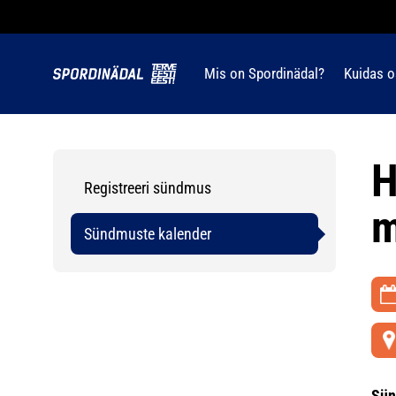
Mis on Spordinädal?
Kuidas o
H
Registreeri sündmus
m
Sündmuste kalender
Sün