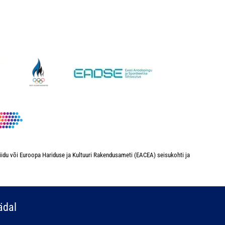
iidu või Euroopa Hariduse ja Kultuuri Rakendusameti (EACEA) seisukohti ja
ädal