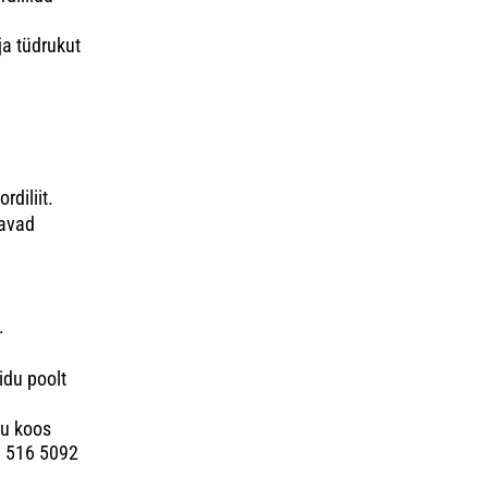
a tüdrukut
a
diliit.
navad
.
idu poolt
gu koos
l 516 5092