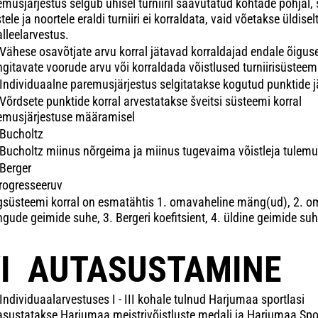
musjärjestus selgub ühisel turniiril saavutatud kohtade põhjal, s
tele ja noortele eraldi turniiri ei korraldata, vaid võetakse üldiselt 
lleelarvestus.
Vähese osavõtjate arvu korral jätavad korraldajad endale õigu
gitavate voorude arvu või korraldada võistlused turniirisüsteem
Individuaalne paremusjärjestus selgitatakse kogutud punktide j
Võrdsete punktide korral arvestatakse šveitsi süsteemi korral
emusjärjestuse määramisel
 Bucholtz
 Bucholtz miinus nõrgeima ja miinus tugevaima võistleja tulem
 Berger
progresseeruv
gsüsteemi korral on esmatähtis 1. omavaheline mäng(ud), 2. o
gude geimide suhe, 3. Bergeri koefitsient, 4. üldine geimide suh
I AUTASUSTAMINE
Individuaalarvestuses I - III kohale tulnud Harjumaa sportlasi
asustatakse Harjumaa meistrivõistluste medali ja Harjumaa Spor