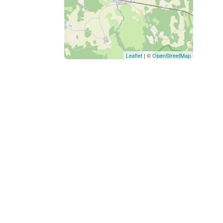
Leaflet
| ©
OpenStreetMap