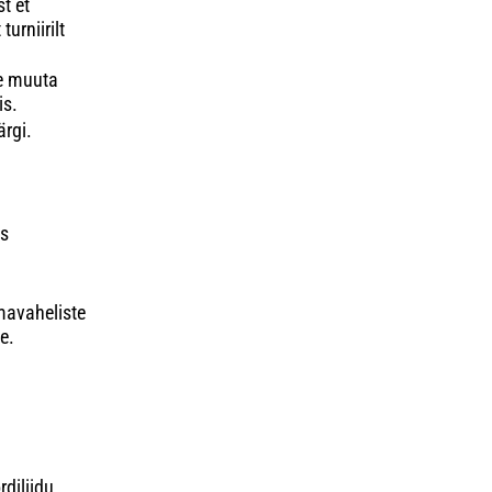
t et
turniirilt
se muuta
is.
ärgi.
us
mavaheliste
e.
diliidu