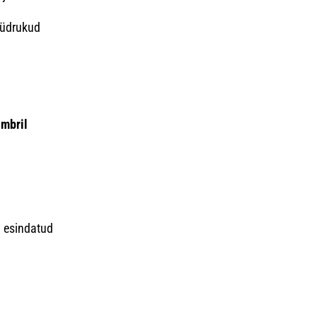
tüdrukud
embril
a esindatud