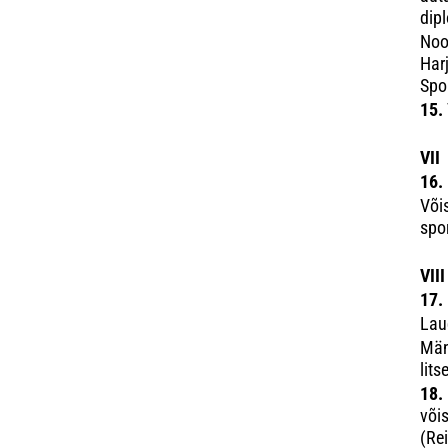
dip
Noo
Har
Spor
15.
VI
16.
Või
spo
VII
17.
Lau
Män
lit
18.
või
(Re