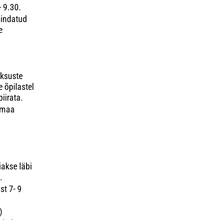
- 9.30.
sindatud
e
üksuste
e õpilastel
iirata.
jumaa
akse läbi
.
st 7- 9
)