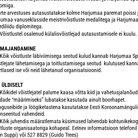
lomiga.
rte arvestuses autasustatakse kolme Harjumaa paremat poissi j
jumaa vanuseklasside meistrivõistluste medalitega ja Harjuma
diliidu diplomitega.
Võistlustel osalenud külalisvõistlejad autasustamisele ei kuulu.
I MAJANDAMINE
Kõik võistluste läbiviimisega seotud kulud kannab Harjumaa Spor
stlejate lähetamisega ja toitlustamisega seotud kulutused kan
rtlased ise või neid lähetanud organisatsioonid.
I ÜLDISELT
Kõikidel võistlejatel palume kaasa võtta kiid ja vahetusjalanõud
dade “määrimiseks” lubatakse kasutada ainult boorhapet.
guseibide ja löögiketastena kasutatakse Eesti Koroonamänguli
senseeritud vahendeid.
Kõik juhendis määratlemata küsimused lahendab kohtunikeko
stluste organisaatoriga kohapeal. Eelnev informatsioon telefoni
in Suppi) või 527 8829 (Guido Trees)