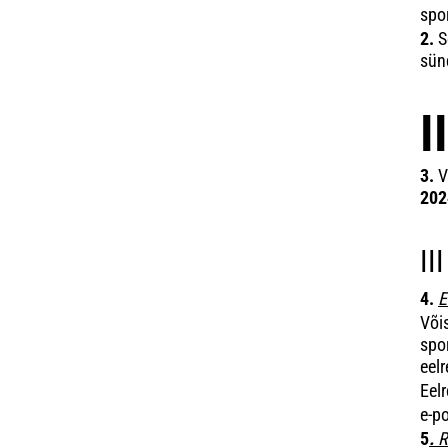
spor
2.
S
sün
I
3.
V
20
II
4.
E
Või
spo
eelr
Eelr
e-p
5
.
R