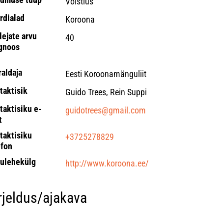
Võistlus
rdialad
Koroona
lejate arvu
40
gnoos
raldaja
Eesti Koroonamänguliit
taktisik
Guido Trees, Rein Suppi
taktisiku e-
guidotrees@gmail.com
t
taktisiku
+3725278829
efon
ulehekülg
http://www.koroona.ee/
rjeldus/ajakava