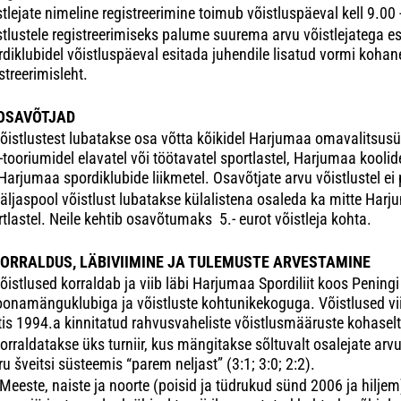
tlejate nimeline registreerimine toimub võistluspäeval kell 9.00 
stlustele registreerimiseks palume suurema arvu võistlejatega e
rdiklubidel võistluspäeval esitada juhendile lisatud vormi kohan
streerimisleht.
OSAVÕTJAD
õistlustest lubatakse osa võtta kõikidel Harjumaa omavalitsus
i-tooriumidel elavatel või töötavatel sportlastel, Harjumaa koolid
Harjumaa spordiklubide liikmetel. Osavõtjate arvu võistlustel ei p
äljaspool võistlust lubatakse külalistena osaleda ka mitte Har
tlastel. Neile kehtib osavõtumaks 5.- eurot võistleja kohta.
ORRALDUS, LÄBIVIIMINE JA TULEMUSTE ARVESTAMINE
õistlused korraldab ja viib läbi Harjumaa Spordiliit koos Peningi
oonamänguklubiga ja võistluste kohtunikekoguga. Võistlused vii
tis 1994.a kinnitatud rahvusvaheliste võistlusmääruste kohaselt
orraldatakse üks turniir, kus mängitakse sõltuvalt osalejate arvu
u šveitsi süsteemis “parem neljast” (3:1; 3:0; 2:2).
Meeste, naiste ja noorte (poisid ja tüdrukud sünd 2006 ja hiljem