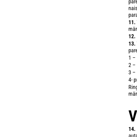
pare
nais
para
11.
män
12.
13.
par
1 –
2 –
3 –
4- 
Rin
män
V
14.
aut