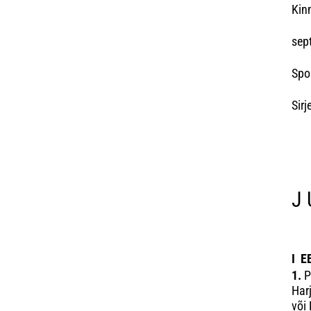
K
sep
Spor
S
J 
I 
1.
P
Harj
või