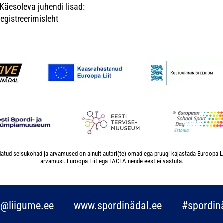
Käesoleva juhendi lisad:
egistreerimisleht
atud seisukohad ja arvamused on ainult autori(te) omad ega pruugi kajastada Euroopa L
arvamusi. Euroopa Liit ega EACEA nende eest ei vastuta.
o@liigume.ee
www.spordinädal.ee
#spordin