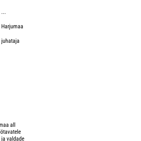
.
aa
a
maa all
öötavatele
 ja valdade