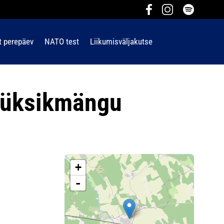
t perepäev
NATO test
Liikumisväljakutse
a üksikmängu
+
-