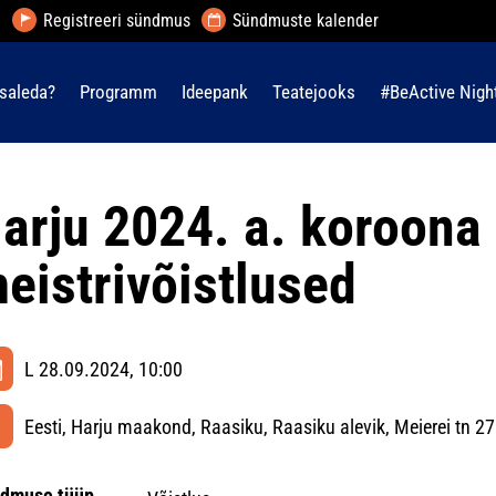
Registreeri sündmus
Sündmuste kalender
saleda?
Programm
Ideepank
Teatejooks
#BeActive Nigh
arju 2024. a. koroon
eistrivõistlused
L 28.09.2024, 10:00
Eesti, Harju maakond, Raasiku, Raasiku alevik, Meierei tn 27
dmuse tüüp