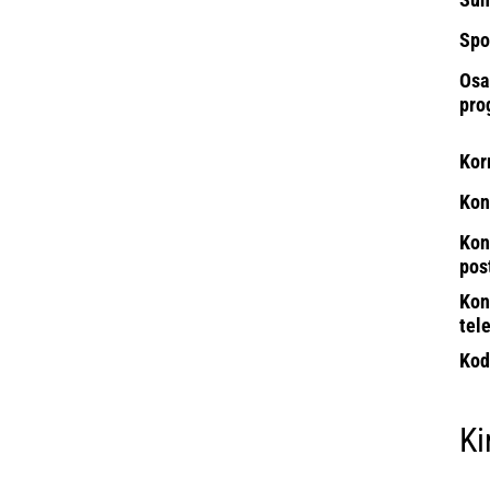
Spo
Osa
pro
Kor
Kon
Kon
pos
Kon
tel
Kod
Ki