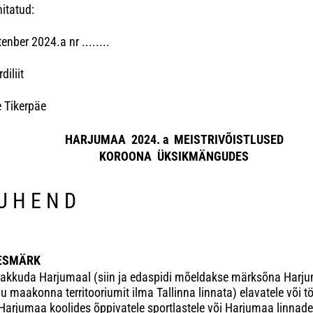
innitatud:
..
tenber 2024.a nr ........
Harjum
diliit
juhataj
irje Tikerpäe
HARJUMAA 2024. a MEISTRIVÕISTLUSED
KOROONA ÜKS
IKMÄNGUDES
U H E N D
EESMÄRK
akkuda Harjumaal (siin ja edaspidi mõeldakse märksõna Harju
u maakonna territooriumit ilma Tallinna linnata) elavatele või t
 Harjumaa koolides õppivatele sportlastele või Harjumaa linnade