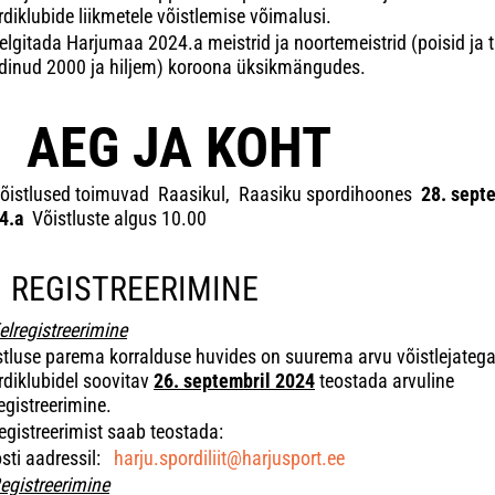
diklubide liikmetele võistlemise võimalusi.
elgitada Harjumaa 2024.a meistrid ja noortemeistrid (poisid ja 
dinud 2000 ja hiljem) koroona üksikmängudes.
I AEG JA KOHT
õistlused toimuvad Raasikul, Raasiku spordihoones
28. sept
24.a
Võistluste algus 10.00
I REGISTREERIMINE
elregistreerimine
stluse parema korralduse huvides on suurema arvu võistlejateg
rdiklubidel soovitav
26. septembril 2024
teostada arvuline
egistreerimine.
egistreerimist saab teostada:
osti aadressil:
harju.spordiliit@harjusport.ee
egistreerimine