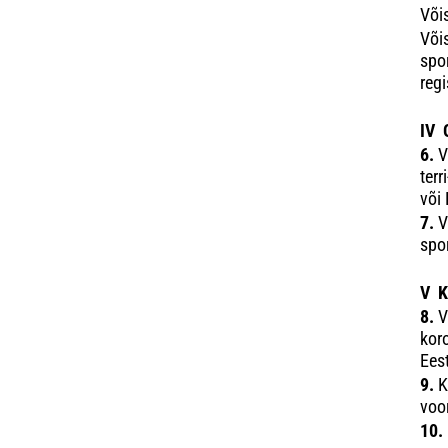
Võis
Või
spo
regi
IV 
6.
V
terr
või 
7.
V
spor
V K
8.
V
kor
Ees
9.
K
voor
10.