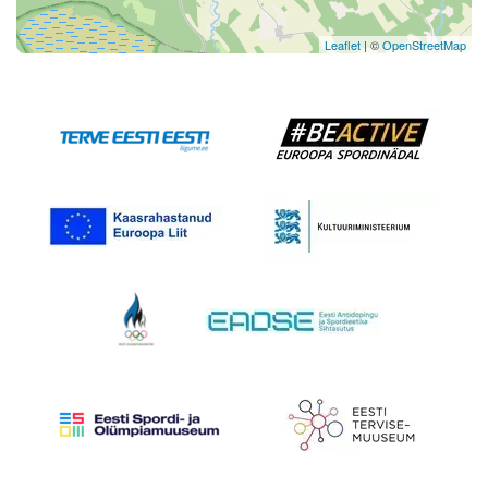
Leaflet
| ©
OpenStreetMap