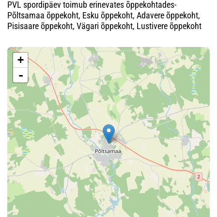
PVL spordipäev toimub erinevates õppekohtades-
Põltsamaa õppekoht, Esku õppekoht, Adavere õppekoht,
Pisisaare õppekoht, Vägari õppekoht, Lustivere õppekoht
+
-