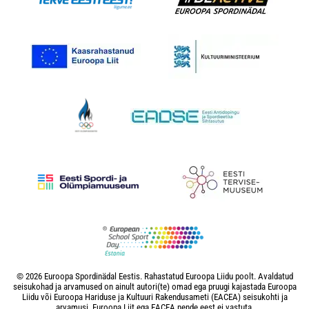
© 2026 Euroopa Spordinädal Eestis. Rahastatud Euroopa Liidu poolt. Avaldatud
seisukohad ja arvamused on ainult autori(te) omad ega pruugi kajastada Euroopa
Liidu või Euroopa Hariduse ja Kultuuri Rakendusameti (EACEA) seisukohti ja
arvamusi. Euroopa Liit ega EACEA nende eest ei vastuta.