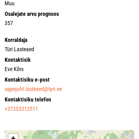
Muu
Osalejate arvu prognoos
357
Korraldaja
Türi Lasteaed
Kontaktisik
Eve Kõrs
Kontaktisiku e-post
oppejuht.lasteaed@tyri.ee
Kontaktisiku telefon
+37253312511
+