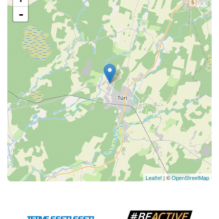
-
Leaflet
| ©
OpenStreetMap