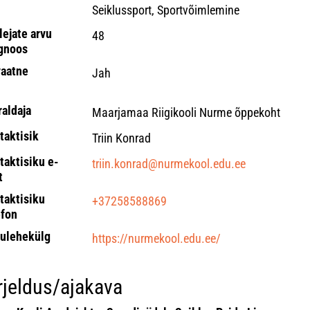
Seiklussport, Sportvõimlemine
lejate arvu
48
gnoos
vaatne
Jah
raldaja
Maarjamaa Riigikooli Nurme õppekoht
taktisik
Triin Konrad
taktisiku e-
triin.konrad@nurmekool.edu.ee
t
taktisiku
+37258588869
efon
ulehekülg
https://nurmekool.edu.ee/
rjeldus/ajakava