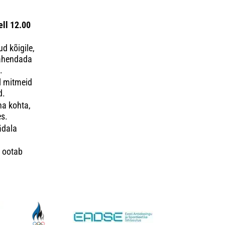
ell 12.00
d kõigile,
 lahendada
.
l mitmeid
d.
na kohta,
s.
ädala
s ootab