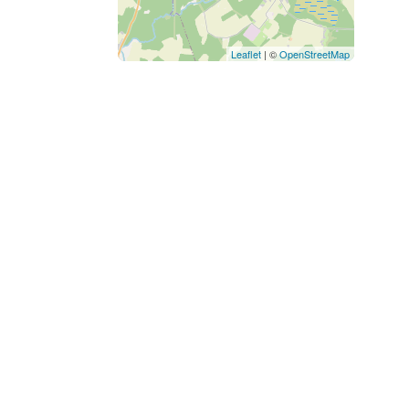
Leaflet
| ©
OpenStreetMap