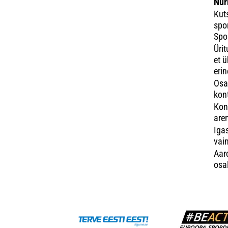
Nur
Kut
spo
Spo
Üri
et 
eri
Osa
kon
Kon
are
Iga
vai
Aar
osa