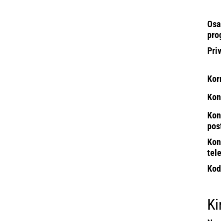
Osa
pro
Pri
Kor
Kon
Kon
pos
Kon
tel
Kod
Ki