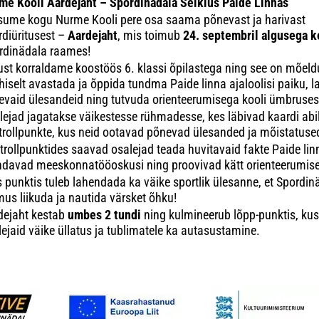
me Kooli Aardejaht – Spordinädala Seiklus Paide Linnas
sume kogu Nurme Kooli pere osa saama põnevast ja harivast
rdiüritusest –
Aardejaht
, mis toimub
24. septembril algusega k
rdinädala raames!
tust korraldame koostöös 6. klassi õpilastega ning see on mõeldu
ühiselt avastada ja õppida tundma Paide linna ajaloolisi paiku,
nevaid ülesandeid ning tutvuda orienteerumisega kooli ümbruses
lejad jagatakse väikestesse rühmadesse, kes läbivad kaardi abi
trollpunkte, kus neid ootavad põnevad ülesanded ja mõistatuse
trollpunktides saavad osalejad teada huvitavaid fakte Paide lin
ndavad meeskonnatööoskusi ning proovivad kätt orienteerumise
s punktis tuleb lahendada ka väike sportlik ülesanne, et Spordin
mus liikuda ja nautida värsket õhku!
dejaht kestab
umbes 2 tundi
ning kulmineerub lõpp-punktis, ku
lejaid väike üllatus ja tublimatele ka autasustamine.