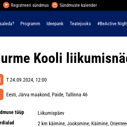
Registreeri sündmus
Sündmuste kalender
saleda?
Programm
Ideepank
Teatejooks
#BeActive Nigh
urme Kooli liikumisnä
T 24.09.2024, 12:00
Eesti, Järva maakond, Paide, Tallinna 46
dmuse tüüp
Liikumispäev
rdialad
2 km käimine, Jooksmine, Käimine, Orientee