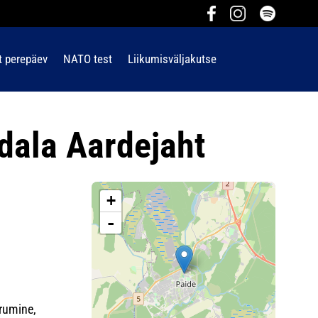
t perepäev
NATO test
Liikumisväljakutse
dala Aardejaht
+
-
rumine,