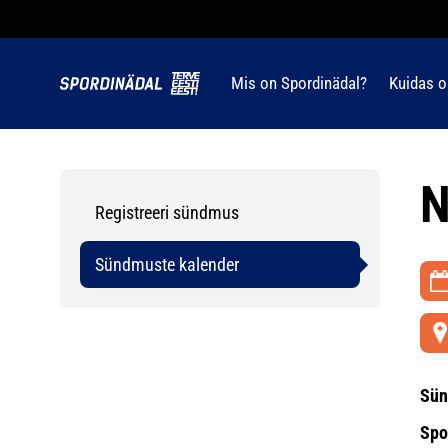
Mis on Spordinädal?
Kuidas o
N
Registreeri sündmus
Sündmuste kalender
Sün
Spo