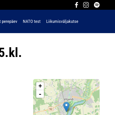
t perepäev
NATO test
Liikumisväljakutse
5.kl.
+
-