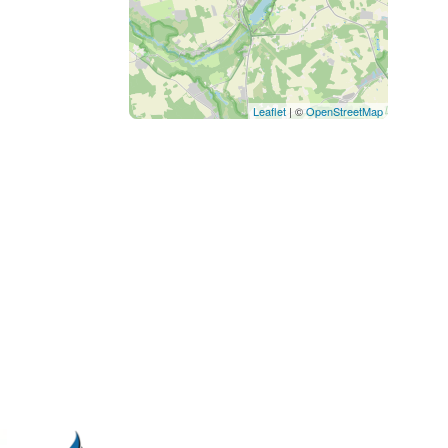
Leaflet
| ©
OpenStreetMap