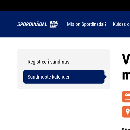
Mis on Spordinädal?
Kuidas o
V
Registreeri sündmus
m
Sündmuste kalender
Sün