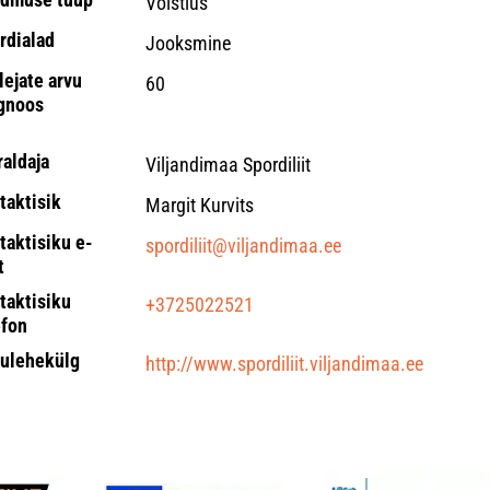
Võistlus
rdialad
Jooksmine
lejate arvu
60
gnoos
raldaja
Viljandimaa Spordiliit
taktisik
Margit Kurvits
taktisiku e-
spordiliit@viljandimaa.ee
t
taktisiku
+3725022521
efon
ulehekülg
http://www.spordiliit.viljandimaa.ee