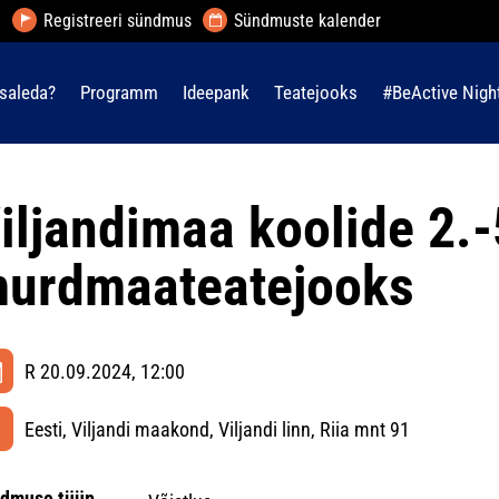
Registreeri sündmus
Sündmuste kalender
saleda?
Programm
Ideepank
Teatejooks
#BeActive Nigh
iljandimaa koolide 2.-
urdmaateatejooks
R 20.09.2024, 12:00
Eesti, Viljandi maakond, Viljandi linn, Riia mnt 91
dmuse tüüp