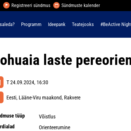
Registreeri sündmus
Sündmuste kalender
saleda?
Programm
Ideepank
Teatejooks
#BeActive Nigh
ohuaia laste pereorie
T 24.09.2024, 16:30
Eesti, Lääne-Viru maakond, Rakvere
dmuse tüüp
Võistlus
rdialad
Orienteerumine