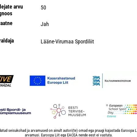
lejate arvu
50
gnoos
vaatne
Jah
raldaja
Lääne-Virumaa Spordiliit
atud seisukohad ja arvamused on ainult autori(te) omad ega pruugi kajastada Euroopa L
arvamusi. Euroopa Liit ega EACEA nende eest ei vastuta.