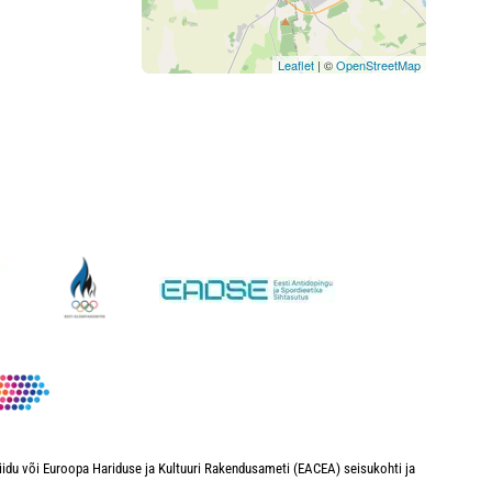
Leaflet
| ©
OpenStreetMap
iidu või Euroopa Hariduse ja Kultuuri Rakendusameti (EACEA) seisukohti ja