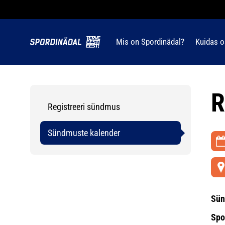
Mis on Spordinädal?
Kuidas o
R
Registreeri sündmus
Sündmuste kalender
Sün
Spo