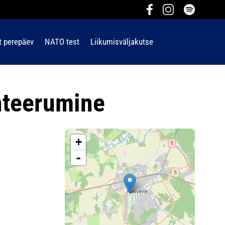
t perepäev
NATO test
Liikumisväljakutse
nteerumine
+
-