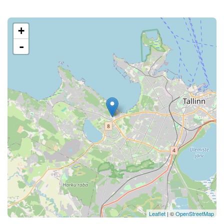
+
-
Leaflet
| ©
OpenStreetMap