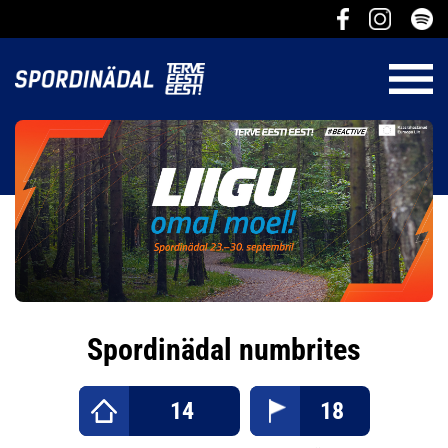
Spordinädal numbrites
14
18