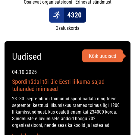
Osalevat organisatsiooni
Erinevat sündmust
4320
Osaluskorda
Uudised
Kõik uudised
04.10.2025
Spordinädal tõi üle Eesti liikuma sajad
tuhanded inimesed
23.-30. septembrini toimunud spordinädala ning terve
septembri kestnud liikumiskuu raames toimus ligi 1200
liikumissündmust, kus osaleti enam kui 234000 korda.
Sündmuste elluviimisele andsid hoogu 702
organisatsiooni, nende seas ka koolid ja lasteaiad.