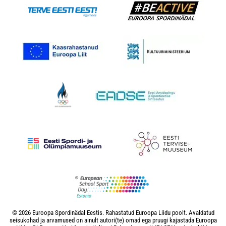
© 2026 Euroopa Spordinädal Eestis. Rahastatud Euroopa Liidu poolt. Avaldatud
seisukohad ja arvamused on ainult autori(te) omad ega pruugi kajastada Euroopa