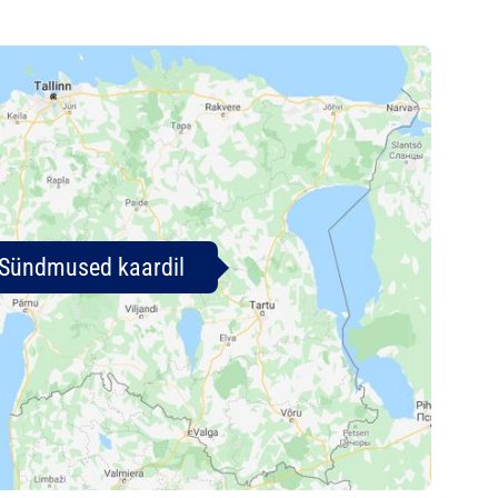
Sündmused kaardil