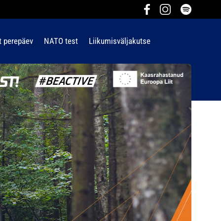
t perepäev
NATO test
Liikumisväljakutse