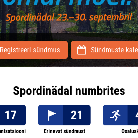
Registreeri sündmus
Sündmuste kale
Spordinädal numbrites
17
21
anisatsiooni
Erinevat sündmust
Osalus