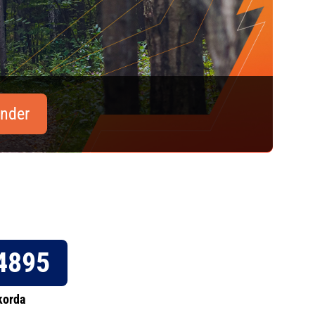
nder
4895
korda