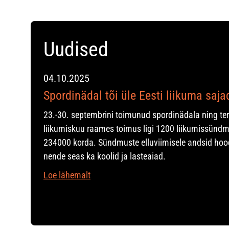
Uudised
04.10.2025
Spordinädal tõi üle Eesti liikuma saj
23.-30. septembrini toimunud spordinädala ning te
liikumiskuu raames toimus ligi 1200 liikumissündm
234000 korda. Sündmuste elluviimisele andsid hoo
nende seas ka koolid ja lasteaiad.
Loe lähemalt