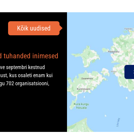
Kõik uudised
ad tuhanded inimesed
rve septembri kestnud
ust, kus osaleti enam kui
gu 702 organisatsiooni,