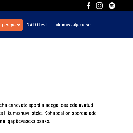
t perepäev
NATO test
Liikumisväljakutse
teha erinevate spordialadega, osaleda avatud
 liikumishuvilistele. Kohapeal on spordialade
 oma igapäevaseks osaks.