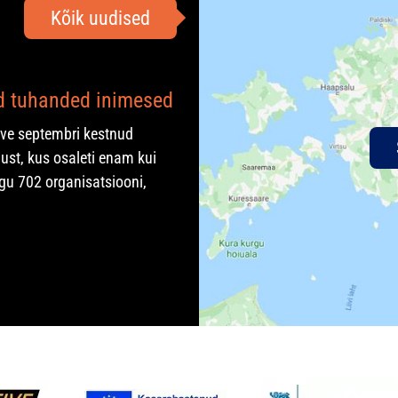
Kõik uudised
ad tuhanded inimesed
rve septembri kestnud
ust, kus osaleti enam kui
gu 702 organisatsiooni,