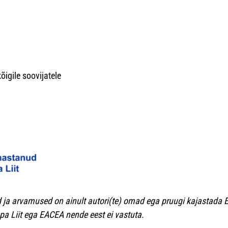
igile soovijatele
ja arvamused on ainult autori(te) omad ega pruugi kajastada E
a Liit ega EACEA nende eest ei vastuta.