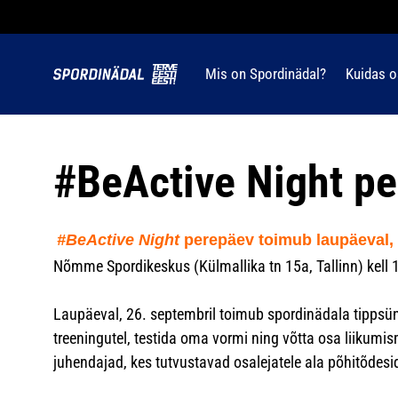
Mis on Spordinädal?
Kuidas o
#BeActive Night p
#BeActive Night
perepäev toimub laupäeval, 
Nõmme Spordikeskus (Külmallika tn 15a, Tallinn) kell 
Laupäeval, 26. septembril toimub spordinädala tipp
treeningutel, testida oma vormi ning võtta osa liikum
juhendajad, kes tutvustavad osalejatele ala põhitõdes