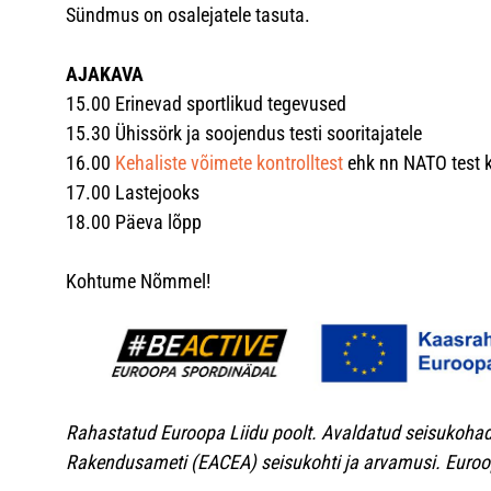
Sündmus on osalejatele tasuta.
AJAKAVA
15.00 Erinevad sportlikud tegevused
15.30 Ühissörk ja soojendus testi sooritajatele
16.00
Kehaliste võimete kontrolltest
ehk nn NATO test kõ
17.00 Lastejooks
18.00 Päeva lõpp
Kohtume Nõmmel!
Rahastatud Euroopa Liidu poolt. Avaldatud seisukohad 
Rakendusameti (EACEA) seisukohti ja arvamusi. Euroop