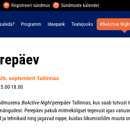
Registreeri sündmus
Sündmuste kalender
saleda?
Programm
Ideepank
Teatejooks
#BeActive Nigh
erepäev
26. septembril Tallinnas
15.00-18.00
sündmusena
BeActive Night
perepäev Tallinnas, kus saab tutvust 
ismängudest. Perepäev pakub mitmekülgset tegevust igas vanuses
id ja tehnikaid ning jagavad nippe, kuidas liikumisrõõm muuta