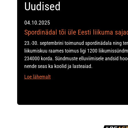
Uudised
04.10.2025
Spordinädal tõi üle Eesti liikuma saj
23.-30. septembrini toimunud spordinädala ning te
liikumiskuu raames toimus ligi 1200 liikumissündm
234000 korda. Sündmuste elluviimisele andsid hoo
nende seas ka koolid ja lasteaiad.
Loe lähemalt