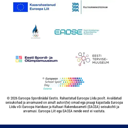
© 2026 Euroopa Spordinädal Eestis. Rahastatud Euroopa Liidu poolt. Avaldatud
seisukohad ja arvamused on ainult autori(te) omad ega pruugi kajastada Euroopa
Liidu või Euroopa Hariduse ja Kultuuri Rakendusameti (EACEA) seisukohti ja
arvamusi. Euroopa Liit ega EACEA nende eest ei vastuta.