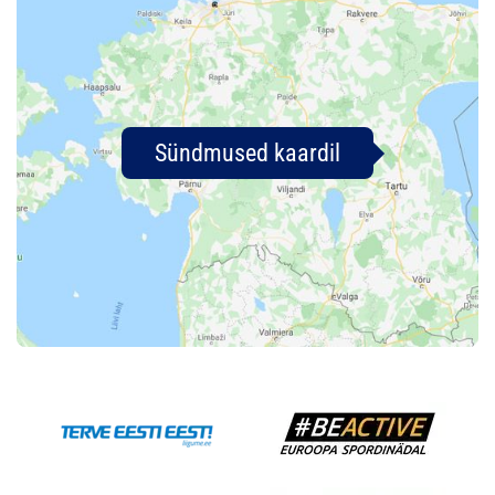
Sündmused kaardil