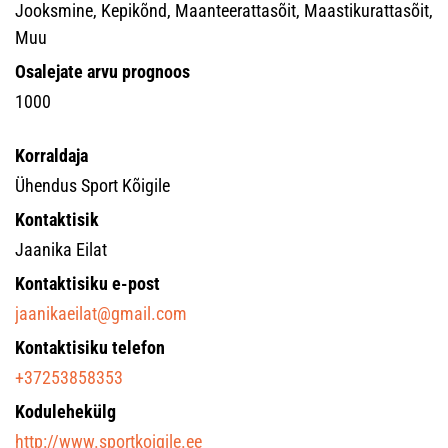
Jooksmine, Kepikõnd, Maanteerattasõit, Maastikurattasõit,
Muu
Osalejate arvu prognoos
1000
Korraldaja
Ühendus Sport Kõigile
Kontaktisik
Jaanika Eilat
Kontaktisiku e-post
jaanikaeilat@gmail.com
Kontaktisiku telefon
+37253858353
Kodulehekülg
http://www.sportkoigile.ee