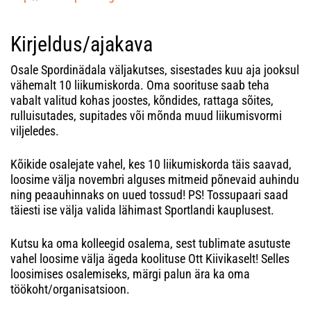
Kirjeldus/ajakava
Osale Spordinädala väljakutses, sisestades kuu aja jooksul
vähemalt 10 liikumiskorda. Oma soorituse saab teha
vabalt valitud kohas joostes, kõndides, rattaga sõites,
rulluisutades, supitades või mõnda muud liikumisvormi
viljeledes.
Kõikide osalejate vahel, kes 10 liikumiskorda täis saavad,
loosime välja novembri alguses mitmeid põnevaid auhindu
ning peaauhinnaks on uued tossud! PS! Tossupaari saad
täiesti ise välja valida lähimast Sportlandi kauplusest.
Kutsu ka oma kolleegid osalema, sest tublimate asutuste
vahel loosime välja ägeda koolituse Ott Kiivikaselt! Selles
loosimises osalemiseks, märgi palun ära ka oma
töökoht/organisatsioon.