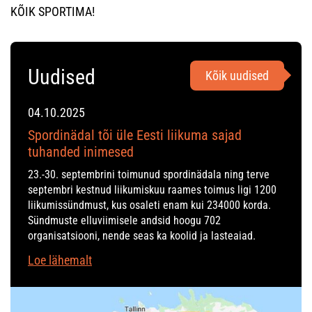
KÕIK SPORTIMA!
Uudised
Kõik uudised
04.10.2025
Spordinädal tõi üle Eesti liikuma sajad
tuhanded inimesed
23.-30. septembrini toimunud spordinädala ning terve
septembri kestnud liikumiskuu raames toimus ligi 1200
liikumissündmust, kus osaleti enam kui 234000 korda.
Sündmuste elluviimisele andsid hoogu 702
organisatsiooni, nende seas ka koolid ja lasteaiad.
Loe lähemalt