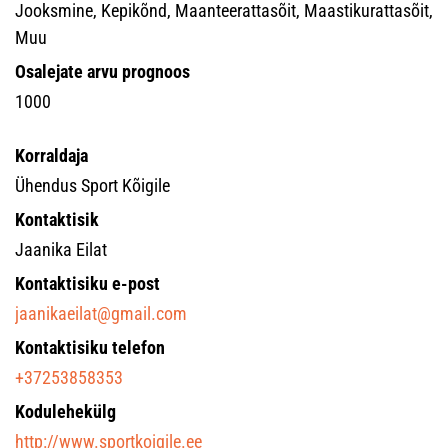
Jooksmine, Kepikõnd, Maanteerattasõit, Maastikurattasõit,
Muu
Osalejate arvu prognoos
1000
Korraldaja
Ühendus Sport Kõigile
Kontaktisik
Jaanika Eilat
Kontaktisiku e-post
jaanikaeilat@gmail.com
Kontaktisiku telefon
+37253858353
Kodulehekülg
http://www.sportkoigile.ee