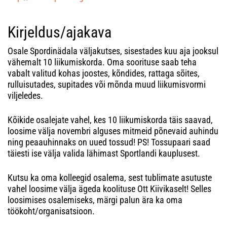
Kirjeldus/ajakava
Osale Spordinädala väljakutses, sisestades kuu aja jooksul
vähemalt 10 liikumiskorda. Oma soorituse saab teha
vabalt valitud kohas joostes, kõndides, rattaga sõites,
rulluisutades, supitades või mõnda muud liikumisvormi
viljeledes.
Kõikide osalejate vahel, kes 10 liikumiskorda täis saavad,
loosime välja novembri alguses mitmeid põnevaid auhindu
ning peaauhinnaks on uued tossud! PS! Tossupaari saad
täiesti ise välja valida lähimast Sportlandi kauplusest.
Kutsu ka oma kolleegid osalema, sest tublimate asutuste
vahel loosime välja ägeda koolituse Ott Kiivikaselt! Selles
loosimises osalemiseks, märgi palun ära ka oma
töökoht/organisatsioon.