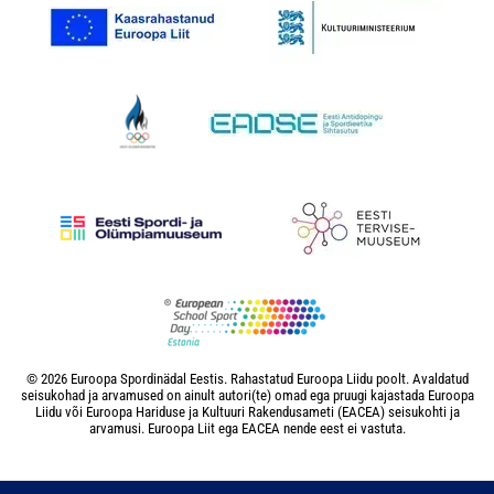
© 2026 Euroopa Spordinädal Eestis. Rahastatud Euroopa Liidu poolt. Avaldatud
seisukohad ja arvamused on ainult autori(te) omad ega pruugi kajastada Euroopa
Liidu või Euroopa Hariduse ja Kultuuri Rakendusameti (EACEA) seisukohti ja
arvamusi. Euroopa Liit ega EACEA nende eest ei vastuta.