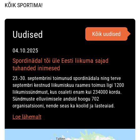
KÕIK SPORTIMA!
Uudised
Kõik uudised
04.10.2025
Spordinädal tõi üle Eesti liikuma sajad
tuhanded inimesed
23.-30. septembrini toimunud spordinädala ning terve
septembri kestnud liikumiskuu raames toimus ligi 1200
liikumissündmust, kus osaleti enam kui 234000 korda.
Sündmuste elluviimisele andsid hoogu 702
organisatsiooni, nende seas ka koolid ja lasteaiad.
Loe lähemalt