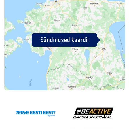
Sündmused kaardil