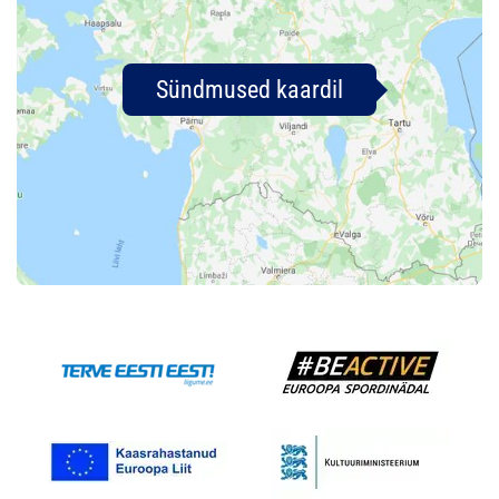
Sündmused kaardil