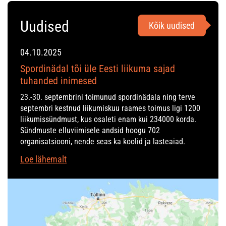
Uudised
Kõik uudised
04.10.2025
Spordinädal tõi üle Eesti liikuma sajad
tuhanded inimesed
23.-30. septembrini toimunud spordinädala ning terve
septembri kestnud liikumiskuu raames toimus ligi 1200
liikumissündmust, kus osaleti enam kui 234000 korda.
Sündmuste elluviimisele andsid hoogu 702
organisatsiooni, nende seas ka koolid ja lasteaiad.
Loe lähemalt