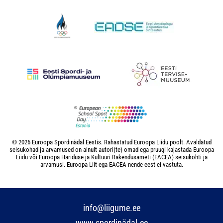
© 2026 Euroopa Spordinädal Eestis. Rahastatud Euroopa Liidu poolt. Avaldatud
seisukohad ja arvamused on ainult autori(te) omad ega pruugi kajastada Euroopa
Liidu või Euroopa Hariduse ja Kultuuri Rakendusameti (EACEA) seisukohti ja
arvamusi. Euroopa Liit ega EACEA nende eest ei vastuta.
info@liigume.ee
www.spordinädal.ee