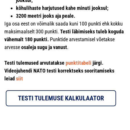
jooksul;
kõhulihaste harjutused kahe minuti jooksul;
3200 meetri jooks aja peale.
Iga osa eest on võimalik saada kuni 100 punkti ehk kokku
maksimaalselt 300 punkti.
Testi läbimiseks tuleb koguda
vähemalt 180 punkti.
Punktide arvestamisel võetakse
arvesse
osaleja sugu ja vanust
.
Testi tulemused arvutatakse
punktitabeli
järgi.
Videojuhendi NATO testi korrektseks sooritamiseks
leiad
siit
TESTI TULEMUSE KALKULAATOR