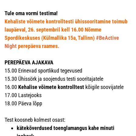
Tule oma vormi testima!
Kehaliste võimete kontrolltesti ühissooritamine toimub
laupäeval, 26. septembril kell 16.00
Nõmme
Spordikeskuses (Külmallika 15a, Tallinn)
#BeActive
Night
perepäeva raames.
PEREPÄEVA AJAKAVA
15.00 Erinevad sportlikud tegevused
15.30 Ühissörk ja soojendus testi sooritajatele
16.00
Kehalise võimete kontrolltest
kõigile soovijatele
17.00 Lastejooks
18.00 Päeva lõpp
Test koosneb kolmest osast:
kätekõverdused toenglamangus kahe minuti