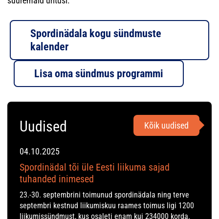
suuremaid üritusi.
Spordinädala kogu sündmuste
kalender
Lisa oma sündmus programmi
Uudised
Kõik uudised
04.10.2025
Spordinädal tõi üle Eesti liikuma sajad
tuhanded inimesed
23.-30. septembrini toimunud spordinädala ning terve
septembri kestnud liikumiskuu raames toimus ligi 1200
liikumissündmust, kus osaleti enam kui 234000 korda.