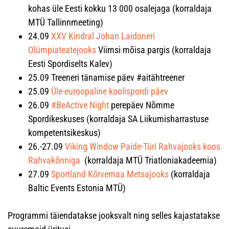
kohas üle Eesti kokku 13 000 osalejaga (korraldaja
MTÜ Tallinnmeeting)
24.09
XXV Kindral Johan Laidoneri
Olümpiateatejooks
Viimsi mõisa pargis (korraldaja
Eesti Spordiselts Kalev)
25.09 Treeneri tänamise päev #aitähtreener
25.09
Üle-euroopaline koolispordi päev
26.09
#BeActive Night
perepäev Nõmme
Spordikeskuses (korraldaja SA Liikumisharrastuse
kompetentsikeskus)
26.-27.09
Viking Window Paide-Türi Rahvajooks koos
Rahvakõnniga
(korraldaja MTÜ Triatloniakadeemia)
27.09
Sportland Kõrvemaa Metsajooks
(korraldaja
Baltic Events Estonia MTÜ)
Programmi täiendatakse jooksvalt ning selles kajastatakse