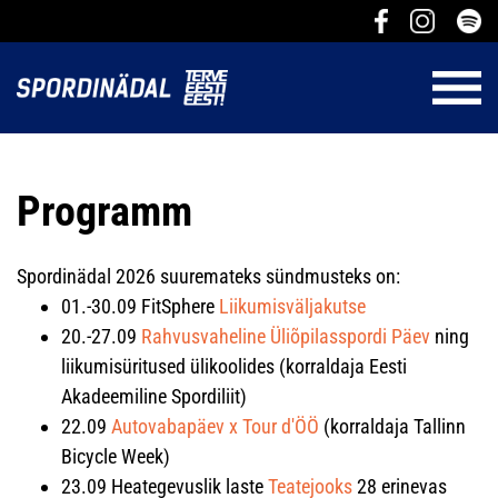
Programm
Spordinädal 2026 suuremateks sündmusteks on:
01.-30.09 FitSphere
Liikumisväljakutse
20.-27.09
Rahvusvaheline Üliõpilasspordi Päev
ning
liikumisüritused ülikoolides (korraldaja Eesti
Akadeemiline Spordiliit)
22.09
Autovabapäev x Tour d'ÖÖ
(korraldaja Tallinn
Bicycle Week)
23.09 Heategevuslik laste
Teatejooks
28 erinevas