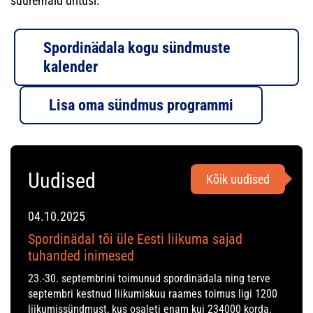
suuremaid üritusi.
Spordinädala kogu sündmuste
kalender
Lisa oma sündmus programmi
Uudised
Kõik uudised
04.10.2025
Spordinädal tõi üle Eesti liikuma sajad
tuhanded inimesed
23.-30. septembrini toimunud spordinädala ning terve
septembri kestnud liikumiskuu raames toimus ligi 1200
liikumissündmust, kus osaleti enam kui 234000 korda.