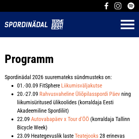
Programm
Spordinädal 2026 suuremateks sündmusteks on:
01.-30.09 FitSphere
Liikumisväljakutse
20.-27.09
Rahvusvaheline Üliõpilasspordi Päev
ning
liikumisüritused ülikoolides (korraldaja Eesti
Akadeemiline Spordiliit)
22.09
Autovabapäev x Tour d'ÖÖ
(korraldaja Tallinn
Bicycle Week)
23.09 Heategevuslik laste
Teatejooks
28 erinevas