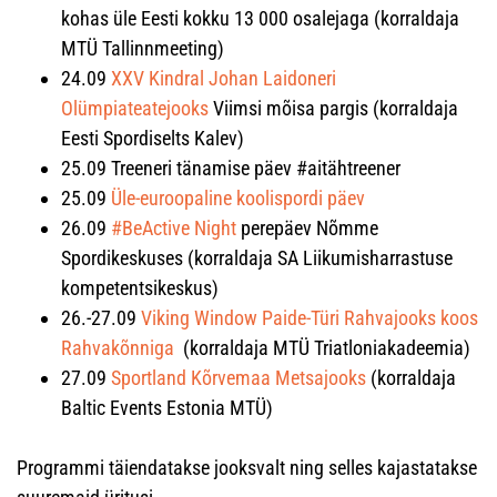
kohas üle Eesti kokku 13 000 osalejaga (korraldaja
MTÜ Tallinnmeeting)
24.09
XXV Kindral Johan Laidoneri
Olümpiateatejooks
Viimsi mõisa pargis (korraldaja
Eesti Spordiselts Kalev)
25.09 Treeneri tänamise päev #aitähtreener
25.09
Üle-euroopaline koolispordi päev
26.09
#BeActive Night
perepäev Nõmme
Spordikeskuses (korraldaja SA Liikumisharrastuse
kompetentsikeskus)
26.-27.09
Viking Window Paide-Türi Rahvajooks koos
Rahvakõnniga
(korraldaja MTÜ Triatloniakadeemia)
27.09
Sportland Kõrvemaa Metsajooks
(korraldaja
Baltic Events Estonia MTÜ)
Programmi täiendatakse jooksvalt ning selles kajastatakse