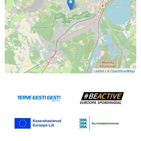
Leaflet
| ©
OpenStreetMap