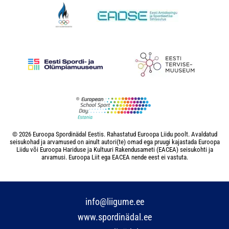
© 2026 Euroopa Spordinädal Eestis. Rahastatud Euroopa Liidu poolt. Avaldatud
seisukohad ja arvamused on ainult autori(te) omad ega pruugi kajastada Euroopa
Liidu või Euroopa Hariduse ja Kultuuri Rakendusameti (EACEA) seisukohti ja
arvamusi. Euroopa Liit ega EACEA nende eest ei vastuta.
info@liigume.ee
www.spordinädal.ee