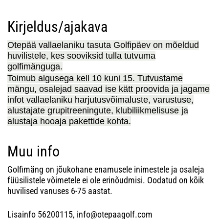
Kirjeldus/ajakava
Otepää vallaelaniku tasuta Golfipäev on mõeldud
huvilistele, kes sooviksid tulla tutvuma
golfimänguga.
Toimub algusega kell 10 kuni 15. Tutvustame
mängu, osalejad saavad ise kätt proovida ja jagame
infot vallaelaniku harjutusvõimaluste, varustuse,
alustajate grupitreeningute, klubiliikmelisuse ja
alustaja hooaja pakettide kohta.
Muu info
Golfimäng on jõukohane enamusele inimestele ja osaleja
füüsilistele võimetele ei ole erinõudmisi. Oodatud on kõik
huvilised vanuses 6-75 aastat.
Lisainfo 56200115, info@otepaagolf.com