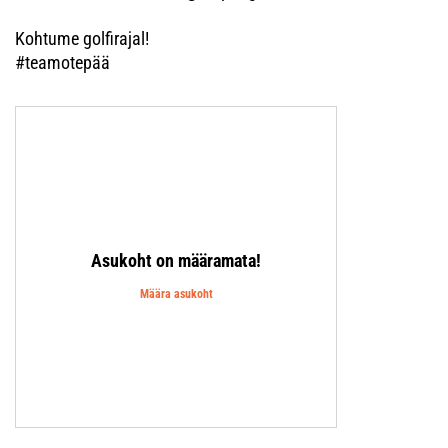
Kohtume golfirajal!
#teamotepää
Asukoht on määramata!
Määra asukoht