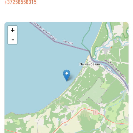
+37258558315
+
-