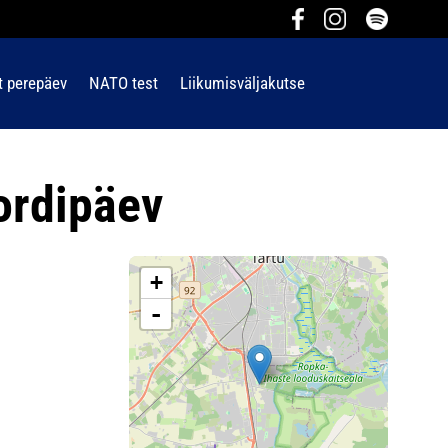
t perepäev
NATO test
Liikumisväljakutse
ordipäev
+
-