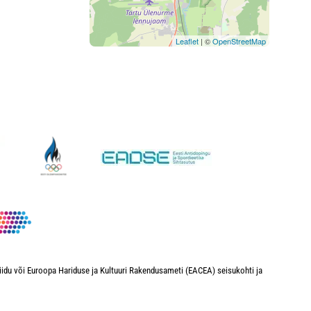
Leaflet
| ©
OpenStreetMap
iidu või Euroopa Hariduse ja Kultuuri Rakendusameti (EACEA) seisukohti ja