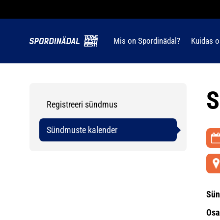
Mis on Spordinädal?
Kuidas o
S
Registreeri sündmus
Sündmuste kalender
Sün
Osa