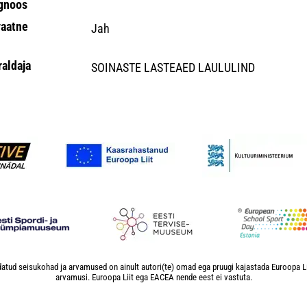
gnoos
vaatne
Jah
raldaja
SOINASTE LASTEAED LAULULIND
atud seisukohad ja arvamused on ainult autori(te) omad ega pruugi kajastada Euroopa L
arvamusi. Euroopa Liit ega EACEA nende eest ei vastuta.