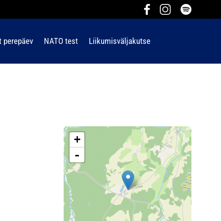
t perepäev
NATO test
Liikumisväljakutse
+
-