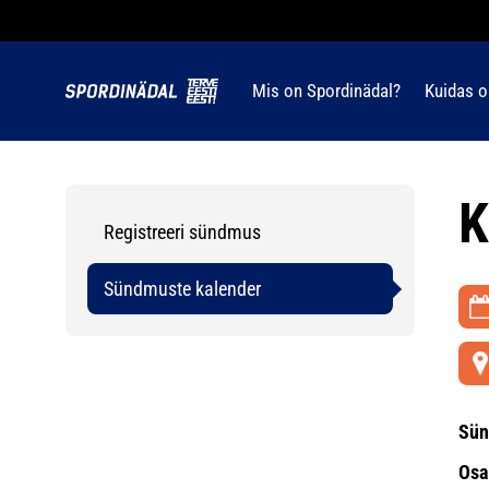
Mis on Spordinädal?
Kuidas o
K
Registreeri sündmus
Sündmuste kalender
Sün
Osa