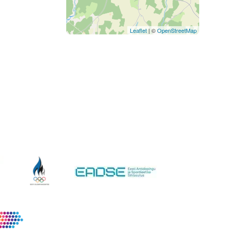
Leaflet
| ©
OpenStreetMap