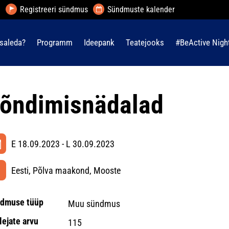
Registreeri sündmus
Sündmuste kalender
saleda?
Programm
Ideepank
Teatejooks
#BeActive Nigh
õndimisnädalad
E 18.09.2023 - L 30.09.2023
Eesti, Põlva maakond, Mooste
dmuse tüüp
Muu sündmus
lejate arvu
115