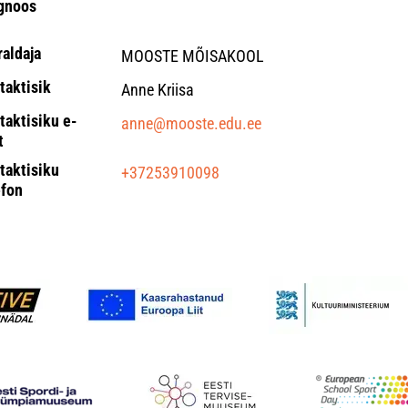
gnoos
raldaja
MOOSTE MÕISAKOOL
taktisik
Anne Kriisa
taktisiku e-
anne@mooste.edu.ee
t
taktisiku
+37253910098
efon