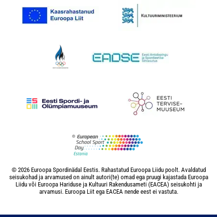
© 2026 Euroopa Spordinädal Eestis. Rahastatud Euroopa Liidu poolt. Avaldatud
seisukohad ja arvamused on ainult autori(te) omad ega pruugi kajastada Euroopa
Liidu või Euroopa Hariduse ja Kultuuri Rakendusameti (EACEA) seisukohti ja
arvamusi. Euroopa Liit ega EACEA nende eest ei vastuta.