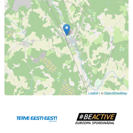
Leaflet
| ©
OpenStreetMap