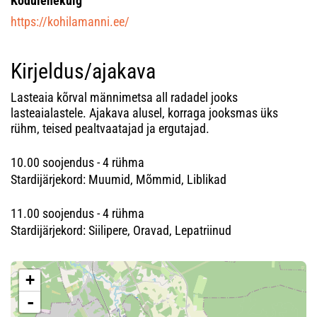
Kodulehekülg
https://kohilamanni.ee/
Kirjeldus/ajakava
Lasteaia kõrval männimetsa all radadel jooks
lasteaialastele. Ajakava alusel, korraga jooksmas üks
rühm, teised pealtvaatajad ja ergutajad.
10.00 soojendus - 4 rühma
Stardijärjekord: Muumid, Mõmmid, Liblikad
11.00 soojendus - 4 rühma
Stardijärjekord: Siilipere, Oravad, Lepatriinud
+
-