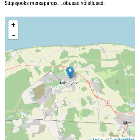
Sügisjooks mersapargis. Lõbusad võistlused.
+
-
Leaflet
| ©
OpenStreetMap