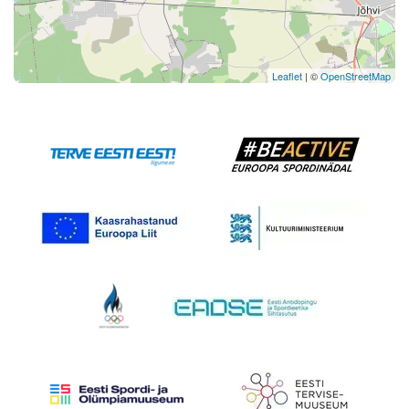
Leaflet
| ©
OpenStreetMap