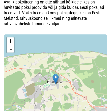
Avalik poksitreening on ette nähtud kõikidele, kes on
huvitatud poksi proovida või jälgida kuidas Eesti poksijad
treenivad. Võiks treenida koos poksijatega, kes on Eesti
Meistrid, rahvuskoondise liikmed ning erinevate
rahvusvaheliste turniiride võitjad.
+
-