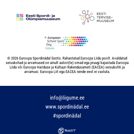
© 2026 Euroopa Spordinädal Eestis. Rahastatud Euroopa Liidu poolt. Avaldatud
seisukohad ja arvamused on ainult autori(te) omad ega pruugi kajastada Euroopa
Liidu või Euroopa Hariduse ja Kultuuri Rakendusameti (EACEA) seisukohti ja
arvamusi. Euroopa Liit ega EACEA nende eest ei vastuta.
info@liigume.ee
www.spordinädal.ee
#spordinädal