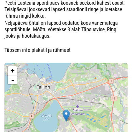
Peetri Lasteaia spordipäev koosneb seekord kahest osast.
Teisipäeval jooksevad lapsed staadionil ringe ja loetakse
rühma ringid kokku.
Neljapäeva õhtul on lapsed oodatud koos vanematega
spordiõhtule. Mõõtu võetakse 3 alal: Täpsusvise, Ringi
jooks ja hootakaugus.
Täpsem info plakatil ja rühmast
+
-