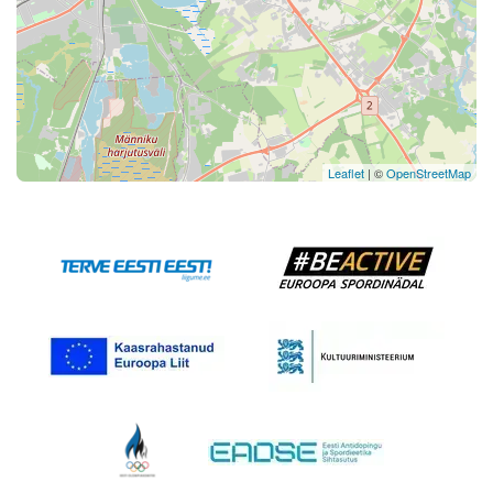
Leaflet
| ©
OpenStreetMap