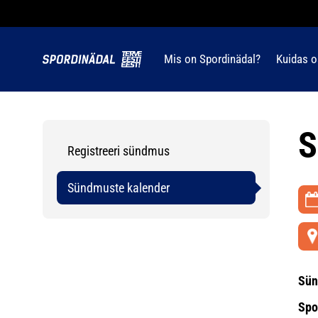
Mis on Spordinädal?
Kuidas o
S
Registreeri sündmus
Sündmuste kalender
Sün
Spo