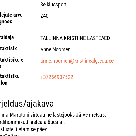
Seiklussport
lejate arvu
240
gnoos
raldaja
TALLINNA KRISTIINE LASTEAED
taktisik
Anne Noomen
taktisiku e-
anne.noomen@kristiinealg.edu.ee
t
taktisiku
+37256907522
efon
rjeldus/ajakava
linna Maratoni virtuaalne lastejooks Järve metsas.
rdihommikud lasteaia õuealal.
istuste ületamise päev.