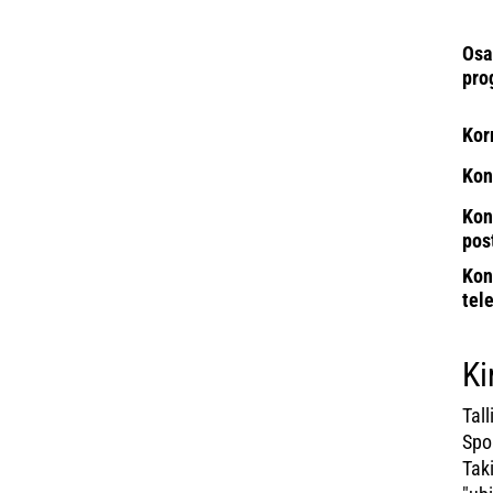
Osa
pro
Kor
Kon
Kon
pos
Kon
tel
Ki
Tal
Spo
Tak