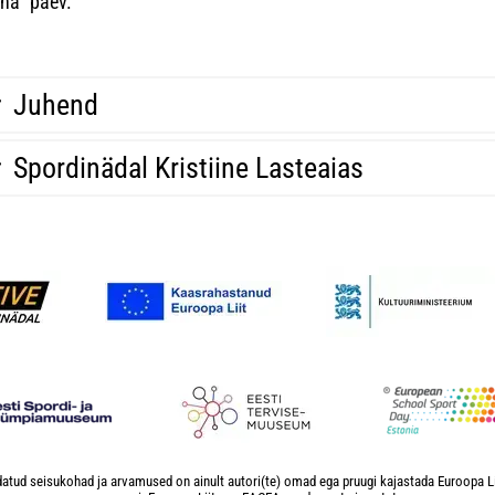
ina" päev.
Juhend
Spordinädal Kristiine Lasteaias
atud seisukohad ja arvamused on ainult autori(te) omad ega pruugi kajastada Euroopa L