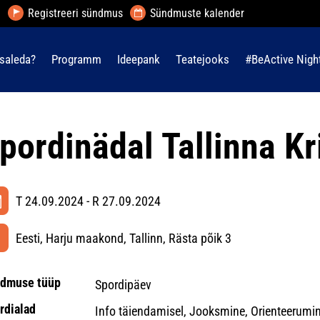
Registreeri sündmus
Sündmuste kalender
saleda?
Programm
Ideepank
Teatejooks
#BeActive Nigh
pordinädal Tallinna Kr
T 24.09.2024 - R 27.09.2024
Eesti, Harju maakond, Tallinn, Rästa põik 3
dmuse tüüp
Spordipäev
rdialad
Info täiendamisel, Jooksmine, Orienteerumine