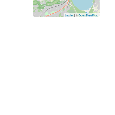
Leaflet
| ©
OpenStreetMap