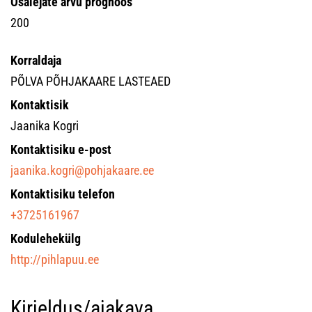
Osalejate arvu prognoos
200
Korraldaja
PÕLVA PÕHJAKAARE LASTEAED
Kontaktisik
Jaanika Kogri
Kontaktisiku e-post
jaanika.kogri@pohjakaare.ee
Kontaktisiku telefon
+3725161967
Kodulehekülg
http://pihlapuu.ee
Kirjeldus/ajakava