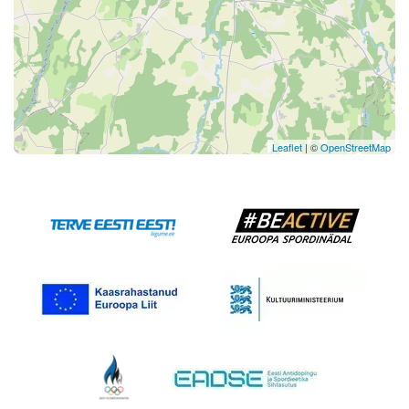
Leaflet
| ©
OpenStreetMap