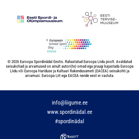
© 2026 Euroopa Spordinädal Eestis. Rahastatud Euroopa Liidu poolt. Avaldatud
seisukohad ja arvamused on ainult autori(te) omad ega pruugi kajastada Euroopa
Liidu või Euroopa Hariduse ja Kultuuri Rakendusameti (EACEA) seisukohti ja
arvamusi. Euroopa Liit ega EACEA nende eest ei vastuta.
info@liigume.ee
www.spordinädal.ee
#spordinädal