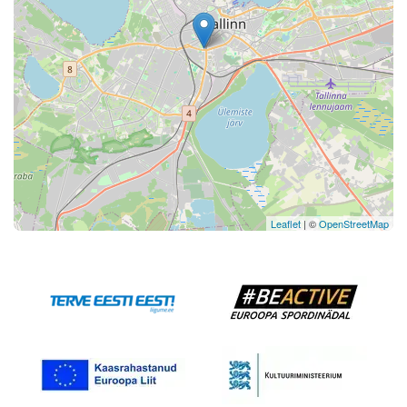
Leaflet
| ©
OpenStreetMap