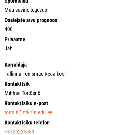
Spordialad
Muu suvine tegevus
Osalejate arvu prognoos
400
Privaatne
Jah
Korraldaja
Tallinna Tõnismäe Reaalkool
Kontaktisik
Mihhail Tõrtõšnõi
Kontaktisiku e-post
tormih@ttrk.tln.edu.ee
Kontaktisiku telefon
+3725226639