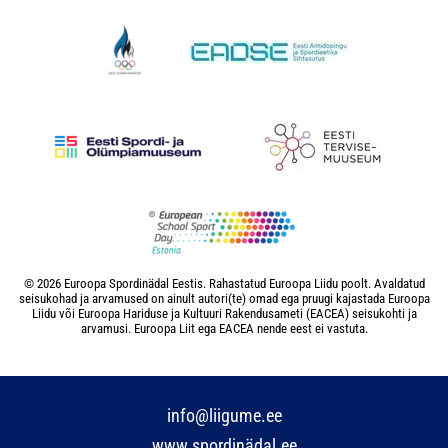
© 2026 Euroopa Spordinädal Eestis. Rahastatud Euroopa Liidu poolt. Avaldatud
seisukohad ja arvamused on ainult autori(te) omad ega pruugi kajastada Euroopa
Liidu või Euroopa Hariduse ja Kultuuri Rakendusameti (EACEA) seisukohti ja
arvamusi. Euroopa Liit ega EACEA nende eest ei vastuta.
info@liigume.ee
www.spordinädal.ee