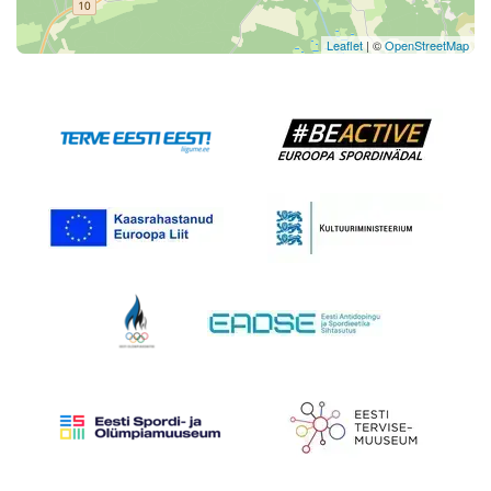
Leaflet
| ©
OpenStreetMap