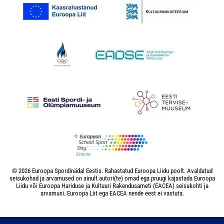
© 2026 Euroopa Spordinädal Eestis. Rahastatud Euroopa Liidu poolt. Avaldatud
seisukohad ja arvamused on ainult autori(te) omad ega pruugi kajastada Euroopa
Liidu või Euroopa Hariduse ja Kultuuri Rakendusameti (EACEA) seisukohti ja
arvamusi. Euroopa Liit ega EACEA nende eest ei vastuta.