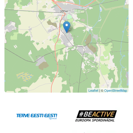
Leaflet
| ©
OpenStreetMap