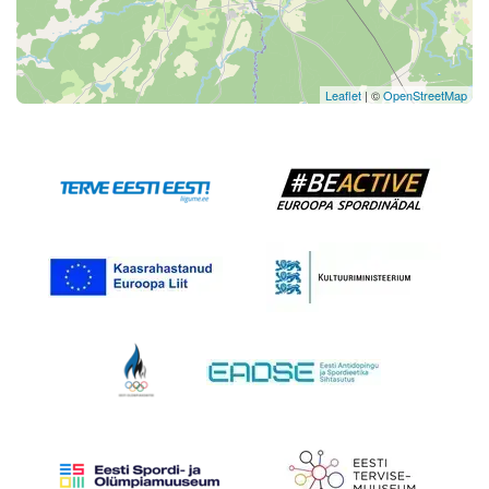
Leaflet
| ©
OpenStreetMap