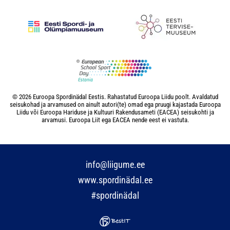
© 2026 Euroopa Spordinädal Eestis. Rahastatud Euroopa Liidu poolt. Avaldatud
seisukohad ja arvamused on ainult autori(te) omad ega pruugi kajastada Euroopa
Liidu või Euroopa Hariduse ja Kultuuri Rakendusameti (EACEA) seisukohti ja
arvamusi. Euroopa Liit ega EACEA nende eest ei vastuta.
info@liigume.ee
www.spordinädal.ee
#spordinädal