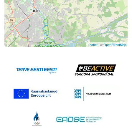
Leaflet
| ©
OpenStreetMap