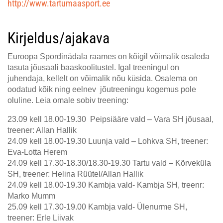
http://www.tartumaasport.ee
Kirjeldus/ajakava
Euroopa Spordinädala raames on kõigil võimalik osaleda
tasuta jõusaali baaskoolitustel. Igal treeningul on
juhendaja, kellelt on võimalik nõu küsida. Osalema on
oodatud kõik ning eelnev jõutreeningu kogemus pole
oluline. Leia omale sobiv treening:
23.09 kell 18.00-19.30 Peipsiääre vald – Vara SH jõusaal,
treener: Allan Hallik
24.09 kell 18.00-19.30 Luunja vald – Lohkva SH, treener:
Eva-Lotta Herem
24.09 kell 17.30-18.30/18.30-19.30 Tartu vald – Kõrveküla
SH, treener: Helina Rüütel/Allan Hallik
24.09 kell 18.00-19.30 Kambja vald- Kambja SH, treenr:
Marko Mumm
25.09 kell 17.30-19.00 Kambja vald- Ülenurme SH,
treener: Erle Liivak