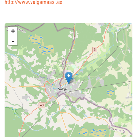
http://www.valgamaasl.ee
+
-