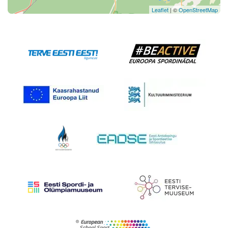
Leaflet
| ©
OpenStreetMap