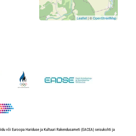
Leaflet
| ©
OpenStreetMap
iidu või Euroopa Hariduse ja Kultuuri Rakendusameti (EACEA) seisukohti ja