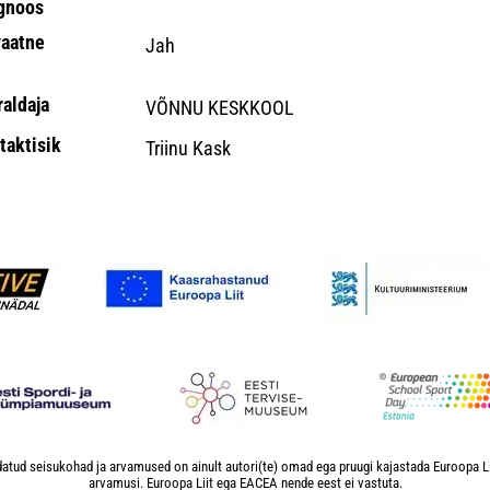
gnoos
vaatne
Jah
raldaja
VÕNNU KESKKOOL
taktisik
Triinu Kask
atud seisukohad ja arvamused on ainult autori(te) omad ega pruugi kajastada Euroopa L
arvamusi. Euroopa Liit ega EACEA nende eest ei vastuta.