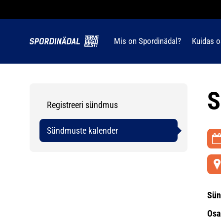
Mis on Spordinädal?
Kuidas o
S
Registreeri sündmus
Sündmuste kalender
Sün
Osa