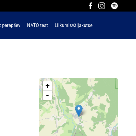
t perepäev
NATO test
Liikumisväljakutse
+
-