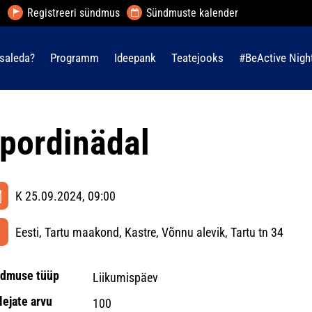
Registreeri sündmus
Sündmuste kalender
saleda?
Programm
Ideepank
Teatejooks
#BeActive Nigh
pordinädal
K 25.09.2024, 09:00
Eesti, Tartu maakond, Kastre, Võnnu alevik, Tartu tn 34
dmuse tüüp
Liikumispäev
lejate arvu
100