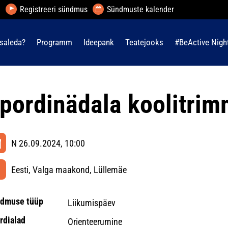
Registreeri sündmus
Sündmuste kalender
saleda?
Programm
Ideepank
Teatejooks
#BeActive Nigh
pordinädala koolitri
N 26.09.2024, 10:00
Eesti, Valga maakond, Lüllemäe
dmuse tüüp
Liikumispäev
rdialad
Orienteerumine