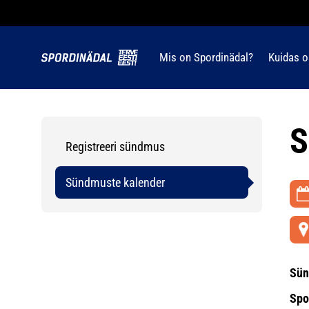
Mis on Spordinädal?
Kuidas o
S
Registreeri sündmus
Sündmuste kalender
Sün
Spo