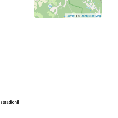
Leaflet
| ©
OpenStreetMap
staadionil