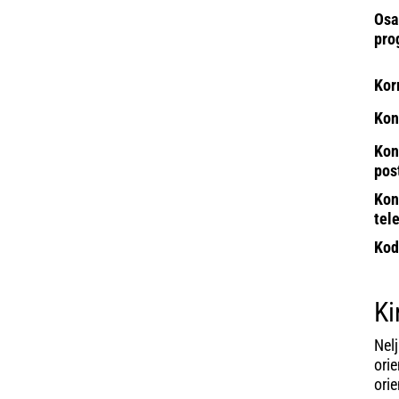
Osa
pro
Kor
Kon
Kon
pos
Kon
tel
Kod
Ki
Nel
ori
orie