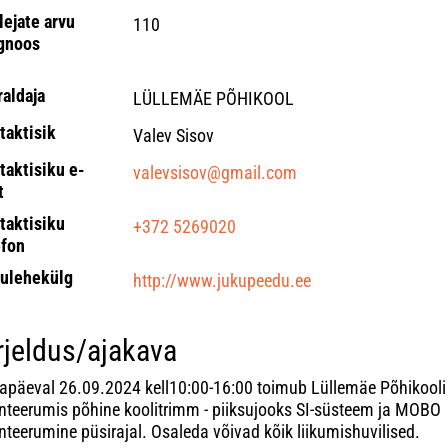
lejate arvu
110
gnoos
raldaja
LÜLLEMÄE PÕHIKOOL
taktisik
Valev Sisov
taktisiku e-
valevsisov@gmail.com
t
taktisiku
+372 5269020
efon
ulehekülg
http://www.jukupeedu.ee
rjeldus/ajakava
japäeval 26.09.2024 kell10:00-16:00 toimub Lüllemäe Põhikooli 
enteerumis põhine koolitrimm - piiksujooks SI-süsteem ja MOBO
nteerumine püsirajal. Osaleda võivad kõik liikumishuvilised.