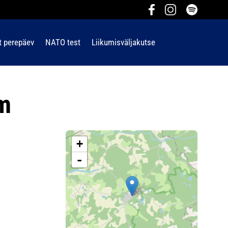
t perepäev
NATO test
Liikumisväljakutse
mm
+
-