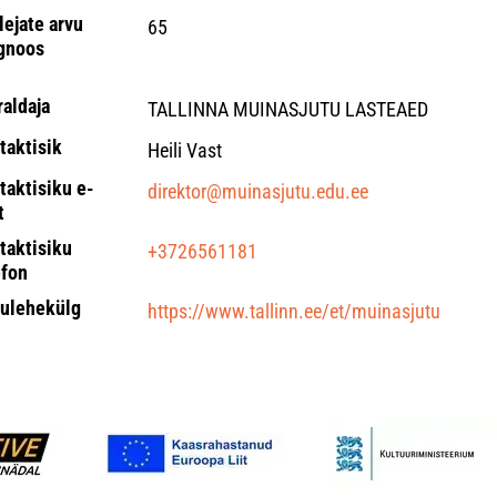
lejate arvu
65
gnoos
raldaja
TALLINNA MUINASJUTU LASTEAED
taktisik
Heili Vast
taktisiku e-
direktor@muinasjutu.edu.ee
t
taktisiku
+3726561181
efon
ulehekülg
https://www.tallinn.ee/et/muinasjutu