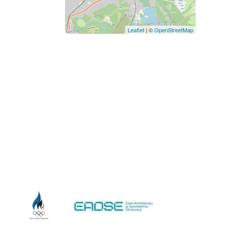
Leaflet
| ©
OpenStreetMap