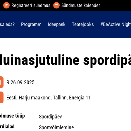
Registreeri sündmus
Sündmuste kalender
saleda?
Programm
Ideepank
Teatejooks
#BeActive Nigh
uinasjutuline spordip
R 26.09.2025
Eesti, Harju maakond, Tallinn, Energia 11
dmuse tüüp
Spordipäev
rdialad
Sportvõimlemine