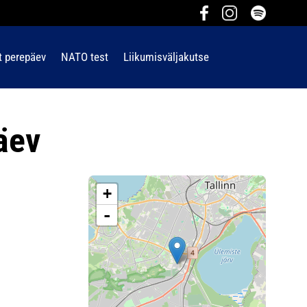
t perepäev
NATO test
Liikumisväljakutse
äev
+
-