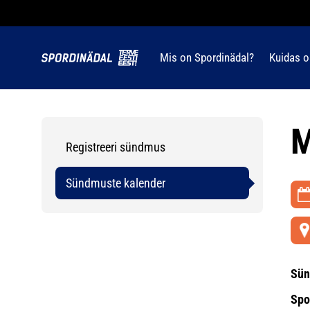
Mis on Spordinädal?
Kuidas o
M
Registreeri sündmus
Sündmuste kalender
Sün
Spo