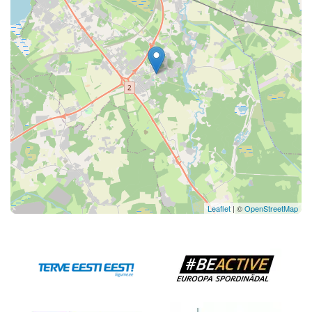
Leaflet
| ©
OpenStreetMap