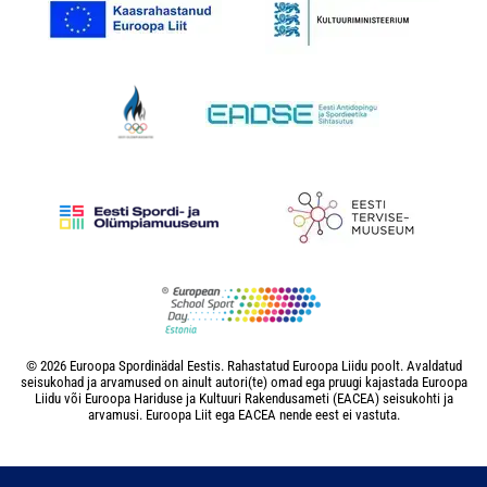
© 2026 Euroopa Spordinädal Eestis. Rahastatud Euroopa Liidu poolt. Avaldatud
seisukohad ja arvamused on ainult autori(te) omad ega pruugi kajastada Euroopa
Liidu või Euroopa Hariduse ja Kultuuri Rakendusameti (EACEA) seisukohti ja
arvamusi. Euroopa Liit ega EACEA nende eest ei vastuta.