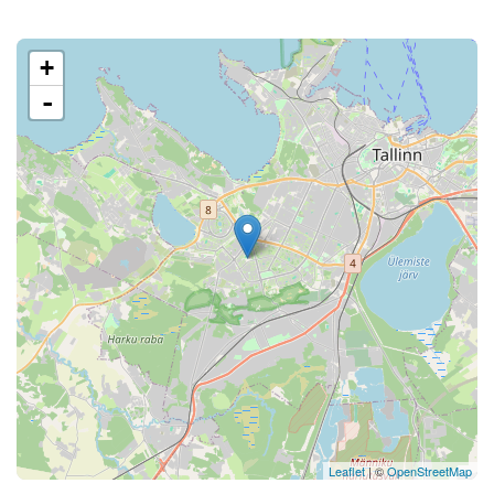
+
-
Leaflet
| ©
OpenStreetMap